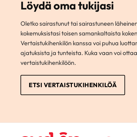
Löydä oma tukijasi
Oletko sairastunut tai sairastuneen läheinen
kokemuksistasi toisen samankaltaista koke
Vertaistukihenkilön kanssa voi puhua luott
ajatuksista ja tunteista. Kuka vaan voi otta
vertaistukihenkilöön.
ETSI VERTAISTUKIHENKILÖÄ