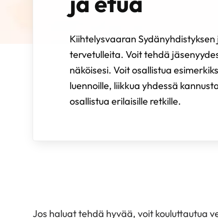
ja etua
Kiihtelysvaaran Sydänyhdistyksen j
tervetulleita. Voit tehdä jäsenyydes
näköisesi. Voit osallistua esimerkiksi
luennoille, liikkua yhdessä kannust
osallistua erilaisille retkille.
Jos haluat tehdä hyvää, voit kouluttautua ve