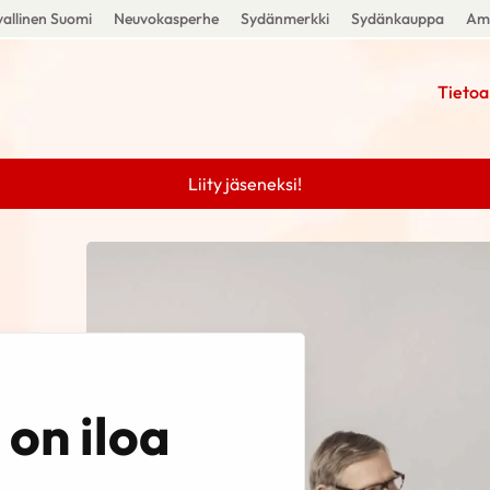
allinen Suomi
Neuvokasperhe
Sydänmerkki
Sydänkauppa
Amm
Tietoa
Liity jäseneksi!
on iloa