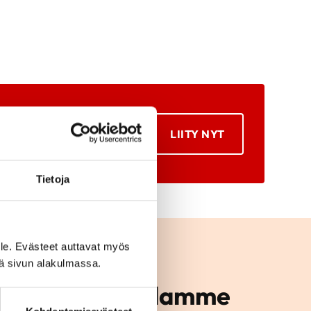
LIITY NYT
Tietoja
le. Evästeet auttavat myös
iä sivun alakulmassa.
mintaan alueellamme