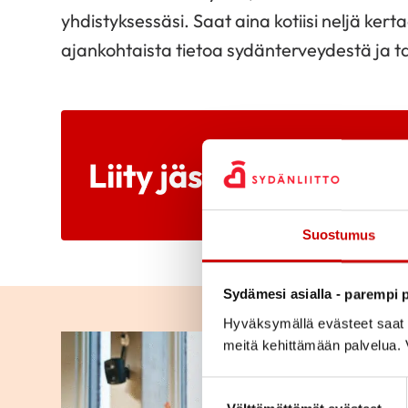
yhdistyksessäsi. Saat aina kotiisi neljä ke
ajankohtaista tietoa sydänterveydestä ja 
Liity jäseneksi
Suostumus
Sydämesi asialla - parempi p
Hyväksymällä evästeet saat s
meitä kehittämään palvelua. V
Suostumuksen valinta