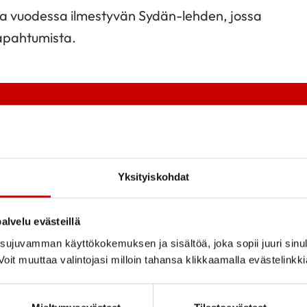
rtaa vuodessa ilmestyvän Sydän-lehden, jossa
tapahtumista.
Yksityiskohdat
alvelu evästeillä
ujuvamman käyttökokemuksen ja sisältöä, joka sopii juuri sinul
oit muuttaa valintojasi milloin tahansa klikkaamalla evästelinkk
Tutustu toi