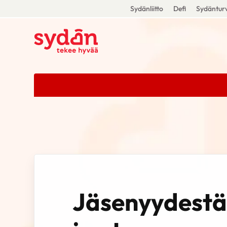
Sydänliitto
Defi
Sydänturv
Jäsenyydestä 