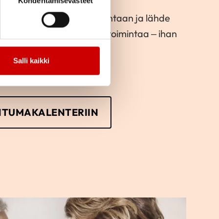
Kohdentamisevästeet
an Sydänyhdistyksen toimintaan ja lähde
tai vaikka järjestämään toimintaa – ihan
Salli kaikki
HTUMAKALENTERIIN