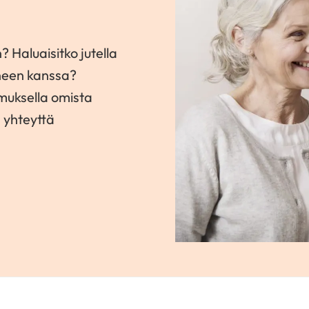
? Haluaisitko jutella
neen kanssa?
amuksella omista
a yhteyttä