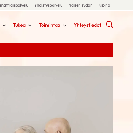
attilaispalvelu
Yhdistyspalvelu
Naisen sydän
Kipinä
Tukea
Toimintaa
Yhteystiedot