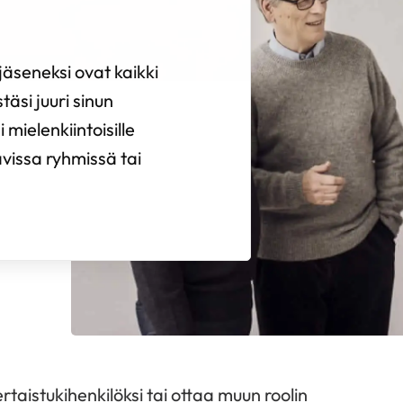
äseneksi ovat kaikki
täsi juuri sinun
 mielenkiintoisille
avissa ryhmissä tai
rtaistukihenkilöksi tai ottaa muun roolin