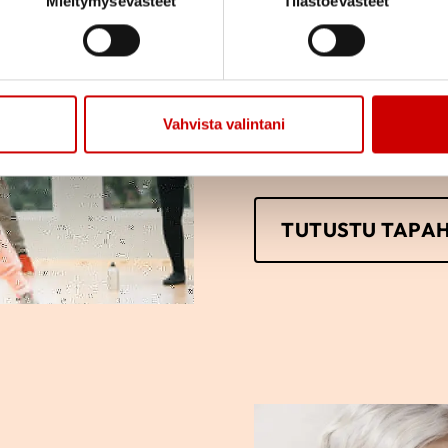
Mieltymysevästeet
Tilastoevästeet
Tutustu Kiihtelysvaar
mukaan osallistumaan 
miten vain itse haluat.
Vahvista valintani
TUTUSTU TAPA