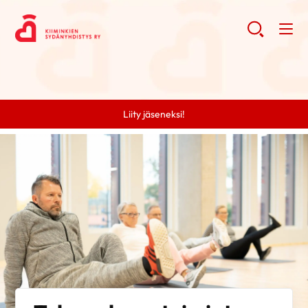
Liity jäseneksi!