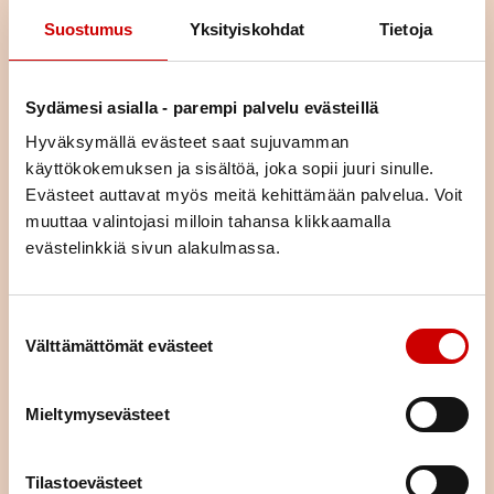
Suostumus
Yksityiskohdat
Tietoja
Sydämesi asialla - parempi palvelu evästeillä
Hyväksymällä evästeet saat sujuvamman
käyttökokemuksen ja sisältöä, joka sopii juuri sinulle.
Evästeet auttavat myös meitä kehittämään palvelua. Voit
Liity jäseneksi
muuttaa valintojasi milloin tahansa klikkaamalla
evästelinkkiä sivun alakulmassa.
Jäsenenä olet osa suurta sydänyhteisöä. Jäsenenä tuet
paikallista, alueellista ja valtakunnallista sydäntyötä.
Järjestämme yhdessä alueemme piirin kanssa toimintaa,
Suostumuksen valinta
tarjoamme mahdollisuuden kokemusten jakamiseen sekä
Välttämättömät evästeet
annamme vertaistukea. Liittymällä jäseneksi saat neljä kertaa
vuodessa ilmestyvän laadukkaan Sydän-lehden, joka tarjoaa
Mieltymysevästeet
ajankohtaista tietoa sydänterveydestä.
LIITY JÄSENEKSI
Tilastoevästeet