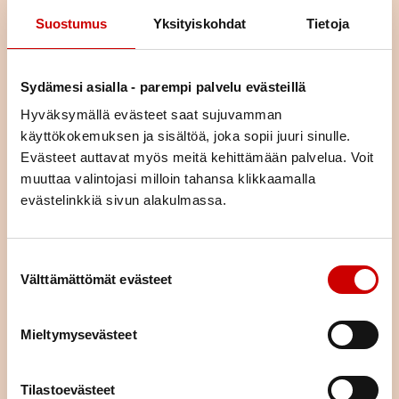
Suostumus
Yksityiskohdat
Tietoja
Sydämesi asialla - parempi palvelu evästeillä
Hyväksymällä evästeet saat sujuvamman
käyttökokemuksen ja sisältöä, joka sopii juuri sinulle.
Evästeet auttavat myös meitä kehittämään palvelua. Voit
Liity jäseneksi
muuttaa valintojasi milloin tahansa klikkaamalla
evästelinkkiä sivun alakulmassa.
Jäsenenä olet osa suurta sydänyhteisöä. Jäsenenä tuet
paikallista, alueellista ja valtakunnallista sydäntyötä.
Järjestämme yhdessä alueemme piirin kanssa toimintaa,
Suostumuksen valinta
tarjoamme mahdollisuuden kokemusten jakamiseen sekä
Välttämättömät evästeet
annamme vertaistukea. Liittymällä jäseneksi saat neljä kertaa
vuodessa ilmestyvän laadukkaan Sydän-lehden, joka tarjoaa
Mieltymysevästeet
ajankohtaista tietoa sydänterveydestä.
LIITY JÄSENEKSI
Tilastoevästeet