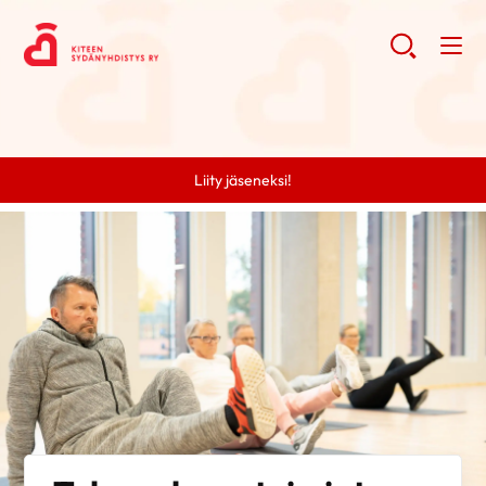
Liity jäseneksi!