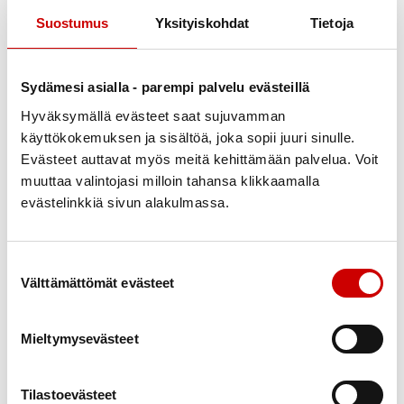
Suostumus
Yksityiskohdat
Tietoja
Sydämesi asialla - parempi palvelu evästeillä
Anita Luoto
Hyväksymällä evästeet saat sujuvamman
Julkaistu 18.3.2022
käyttökokemuksen ja sisältöä, joka sopii juuri sinulle.
Evästeet auttavat myös meitä kehittämään palvelua. Voit
Jaa Whatsapp
Jaa Facebook
Jaa Twitter
Jaa Linkedin
Jaa Email
Jaa Print
muuttaa valintojasi milloin tahansa klikkaamalla
evästelinkkiä sivun alakulmassa.
Kittilän Sydänyhdistys ja Kittilän Luonto järjestivät
yhteisen laturetken Paartoselän laavulle. Matkaan
saattoi lähteä yhdessä Jäähallilta tai omatoimisesti
Suostumuksen valinta
Välttämättömät evästeet
muualta. Laavulla oli tarjolla makkaran paistoa ja
kuumaa mehua. Osallistujia oli parikymmentä.
Jokainen osallituja sai arpalipun, joista useimmissa
Mieltymysevästeet
oli voitto. Retki on järjestetty jo useamman kerran
vuosien varrella.
Tilastoevästeet