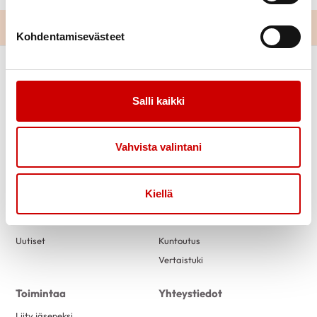
Kohdentamisevästeet
Salli kaikki
Vahvista valintani
Link to facebook
Link to twitter
Link to instagram
Link to youtube
Kiellä
Tietoa
Tukea
Uutiset
Kuntoutus
Vertaistuki
Toimintaa
Yhteystiedot
Liity jäseneksi