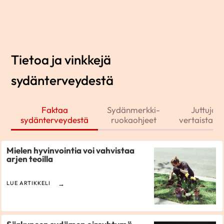
Tietoa ja vinkkejä
sydänterveydestä
Faktaa
Sydänmerkki-
Juttuja j
sydänterveydestä
ruokaohjeet
vertaistarin
Mielen hyvinvointia voi vahvistaa
arjen teoilla
LUE ARTIKKELI