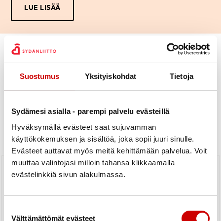
LUE LISÄÄ
Suostumus
Yksityiskohdat
Tietoja
Uutiset
Sydämesi asialla - parempi palvelu evästeillä
Hyväksymällä evästeet saat sujuvamman
KAIKKI UUTISET
Yhdistys
Piiri
käyttökokemuksen ja sisältöä, joka sopii juuri sinulle.
Evästeet auttavat myös meitä kehittämään palvelua. Voit
muuttaa valintojasi milloin tahansa klikkaamalla
Keskiviikon jumpparyhmän
aikataulut joulun 2024 aikaan
evästelinkkiä sivun alakulmassa.
LUE UUTINEN
Suostumuksen valinta
Välttämättömät evästeet