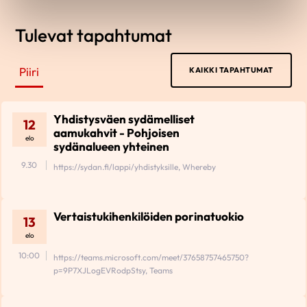
Tulevat tapahtumat
Piiri
KAIKKI TAPAHTUMAT
Yhdistysväen sydämelliset
12
aamukahvit - Pohjoisen
elo
sydänalueen yhteinen
9.30
https://sydan.fi/lappi/yhdistyksille, Whereby
Vertaistukihenkilöiden porinatuokio
13
elo
10:00
https://teams.microsoft.com/meet/37658757465750?
p=9P7XJLogEVRodpStsy, Teams