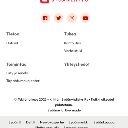
Link to facebook
Link to twitter
Link to instagram
Link to youtube
Tietoa
Tukea
Uutiset
Kuntoutus
Vertaistuki
Toimintaa
Yhteystiedot
Liity jäseneksi
Tapahtumakalenteri
© Tekijänoikeus 2026 • Kittilän Sydänyhdistys Ry • Kaikki oikeudet
pidätetään.
Sydämellä,
Evermade
Sydän.fi
Defi.fi
Neuvokasperhe
Sydänmerkki
Sydänkauppa
Yhdistyspalvelu
Ammattilaisnetti