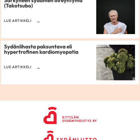
Särkyneen sydämen oireyhtymä
(Takotsubo)
LUE ARTIKKELI
Sydänlihasta paksuntava eli
hypertrofinen kardiomyopatia
LUE ARTIKKELI