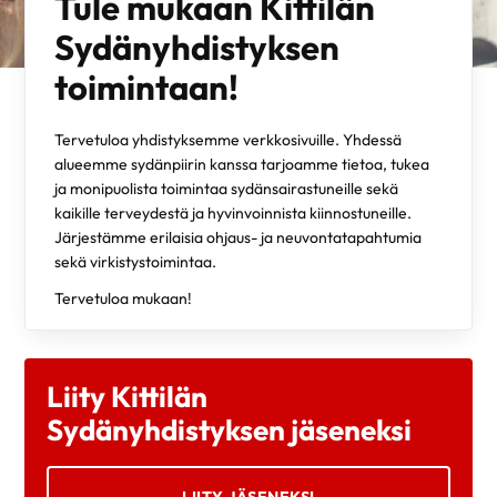
Tule mukaan Kittilän
Sydänyhdistyksen
toimintaan!
Tervetuloa yhdistyksemme verkkosivuille. Yhdessä
alueemme sydänpiirin kanssa tarjoamme tietoa, tukea
ja monipuolista toimintaa sydänsairastuneille sekä
kaikille terveydestä ja hyvinvoinnista kiinnostuneille.
Järjestämme erilaisia ohjaus- ja neuvontatapahtumia
sekä virkistystoimintaa.
Tervetuloa mukaan!
Liity Kittilän
Sydänyhdistyksen jäseneksi