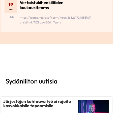
Vertaistukihenkilöiden
19
kuukausiteams
elo
11:00
https://teams.microsoft.com/meet/363261724653101?
p=skj4mkjTiZ9pxAlEOk, Teams
Sydänliiton uutisia
Järjestöjen kohtaava työ ei rajoitu
kasvokkaisiin tapaamisiin