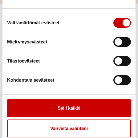
Suostumuksen valinta
Välttämättömät evästeet
Mieltymysevästeet
Link to facebook
Link to instagram
Link to youtube
Link to twitter
Tilastoevästeet
Tietoa
Tukea
Kohdentamisevästeet
Uutiset
Kuntoutus
Vertaistuki
Salli kaikki
Toimintaa
Yhteystiedot
Tapahtumakalenteri
Liity jäseneksi
Vahvista valintani
Virkistystoiminta