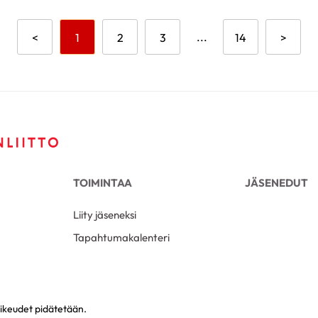
Aikaisempi sivu
Mene sivulle
Mene sivulle
Mene sivulle
...
Mene sivulle
Seuraa
<
1
2
3
14
>
TOIMINTAA
JÄSENEDUT
Liity jäseneksi
Tapahtumakalenteri
ikeudet pidätetään.