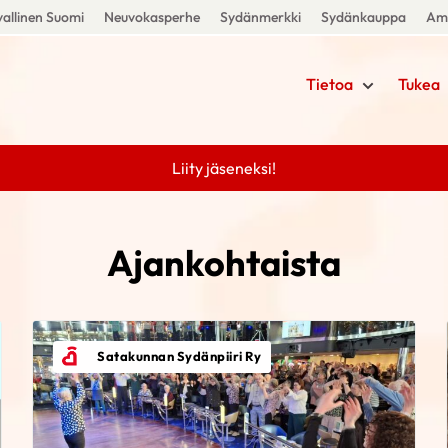
allinen Suomi
Neuvokasperhe
Sydänmerkki
Sydänkauppa
Amm
Tietoa
Tukea
Liity jäseneksi!
Ajankohtaista
Satakunnan Sydänpiiri Ry