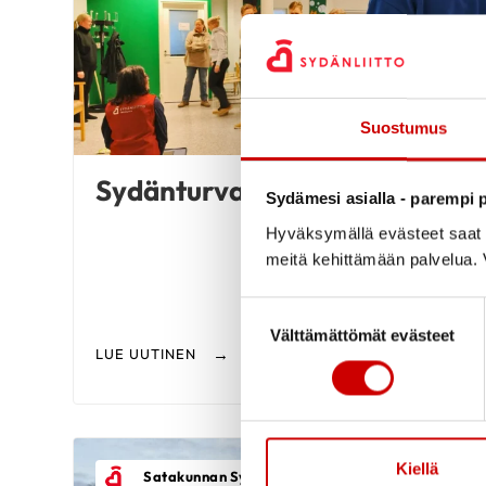
Suostumus
Sydänturvallisia pelejä
Sydämesi asialla - parempi p
Hyväksymällä evästeet saat s
meitä kehittämään palvelua. V
Suostumuksen valinta
Välttämättömät evästeet
LUE UUTINEN
Kiellä
Satakunnan Sydänpiiri Ry