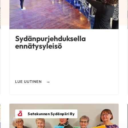
Sydänpurjehduksella
ennätysyleisö
LUE UUTINEN
Satakunnan Sydänpiiri Ry