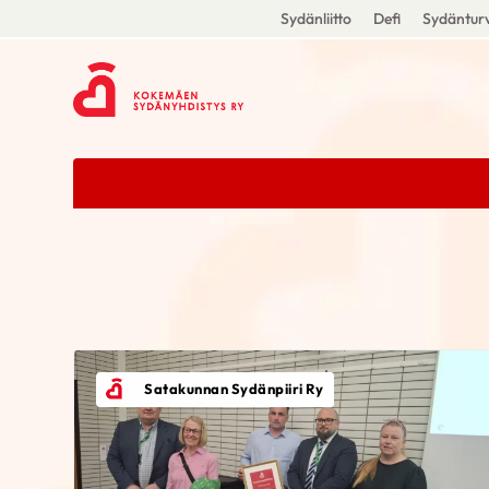
Sydänliitto
Defi
Sydänturv
Satakunnan Sydänpiiri Ry