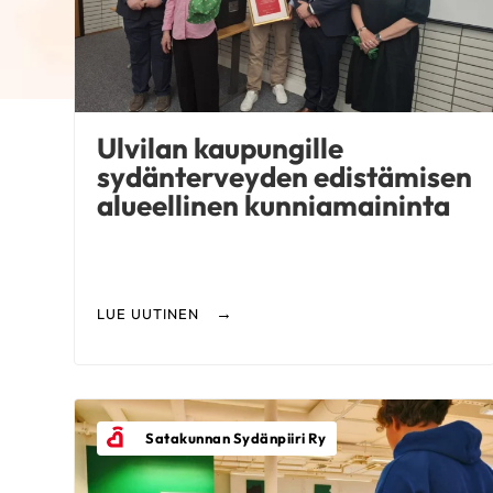
Ulvilan kaupungille
sydänterveyden edistämisen
alueellinen kunniamaininta
LUE UUTINEN
Satakunnan Sydänpiiri Ry