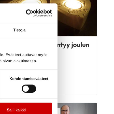
Tietoja
Piiritoimisto hiljentyy joulun
viettoon
le. Evästeet auttavat myös
iä sivun alakulmassa.
Kohdentamisevästeet
LUE UUTINEN
Salli kaikki
Satakunnan Sydänpiiri Ry