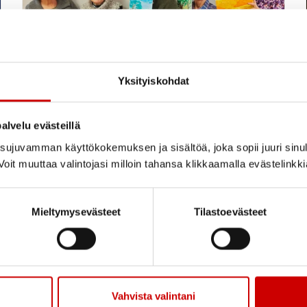
Yksityiskohdat
Kulttuurista virkeyttä ja
alvelu evästeillä
voimaa
ujuvamman käyttökokemuksen ja sisältöä, joka sopii juuri sinul
oit muuttaa valintojasi milloin tahansa klikkaamalla evästelinkk
Mieltymysevästeet
Tilastoevästeet
LUE UUTINEN
Vahvista valintani
Satakunnan Sydänpiiri Ry