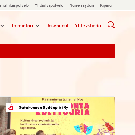
attilaispalvelu
Yhdistyspalvelu
Naisen sydän
Kipinä
Toimintaa
Jäsenedut
Yhteystiedot
Satakunnan Sydänpiiri Ry