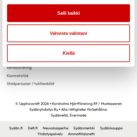
Information
Verksamhet
Salli kaikki
Nyheter
Om oss / Tietoa meistä
Styrelsen / Johtokunta
Bli medlem / Liity jäseneksi
Vahvista valintani
Evenemangskalender /
Tapahtumakalenteri
Kiellä
Stöd
Kontaktinformation
Rehabilitering
Kamratstöd
Stödpersoner / tukihenkilöt
© Upphovsrätt 2026 • Korsholms Hjärtförening Rf / Mustasaaren
Sydänyhdistys Ry • Alla rättigheter förbehållna.
Sydämellä,
Evermade
Sydän.fi
Defi.fi
Neuvokasperhe
Sydänmerkki
Sydänkauppa
Yhdistyspalvelu
Ammattilaisnetti