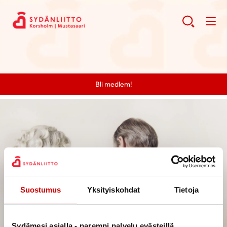
Bli medlem!
Suostumus
Yksityiskohdat
Tietoja
Sydämesi asialla - parempi palvelu evästeillä