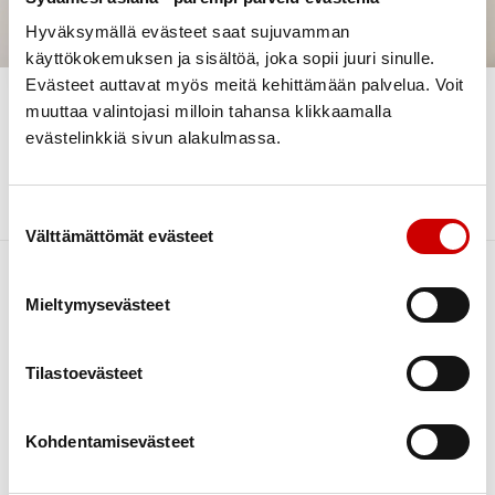
Stödpersoner /
Hyväksymällä evästeet saat sujuvamman
tukihenkilöt
käyttökokemuksen ja sisältöä, joka sopii juuri sinulle.
Evästeet auttavat myös meitä kehittämään palvelua. Voit
muuttaa valintojasi milloin tahansa klikkaamalla
Stödpersoner i Korsholms Hjärtförening
evästelinkkiä sivun alakulmassa.
Mustasaaren Sydänyhdistyksen tukihenkilöt
Suostumuksen valinta
Välttämättömät evästeet
Mieltymysevästeet
Tilastoevästeet
Kohdentamisevästeet
Link to facebook
Link to twitter
Link to instagram
Link to youtube