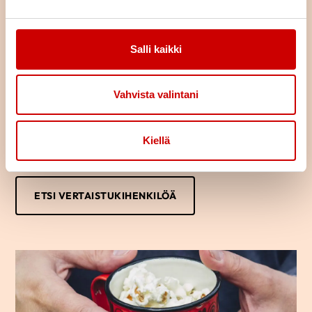
Löydä oma tukijasi
Salli kaikki
Oletko sairastunut tai sairastuneen läheinen? Haluaisitko jutella
kokemuksistasi toisen samankaltaista kokeneen kanssa?
Vertaistukihenkilön kanssa voi puhua luottamuksella omista
Vahvista valintani
ajatuksista ja tunteista.
Usein saman kokenut osaa parhaiten tukea sydänsairastunutta
Kiellä
tai hänen läheistään ja auttaa jaksamaan arjessa. Kuka vaan voi
ottaa yhteyttä vertaistukihenkilöön.
ETSI VERTAISTUKIHENKILÖÄ