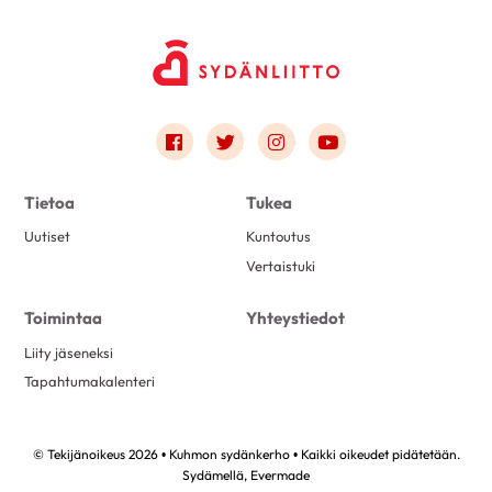
Link to facebook
Link to twitter
Link to instagram
Link to youtube
Tietoa
Tukea
Uutiset
Kuntoutus
Vertaistuki
Toimintaa
Yhteystiedot
Liity jäseneksi
Tapahtumakalenteri
© Tekijänoikeus 2026 • Kuhmon sydänkerho • Kaikki oikeudet pidätetään.
Sydämellä,
Evermade