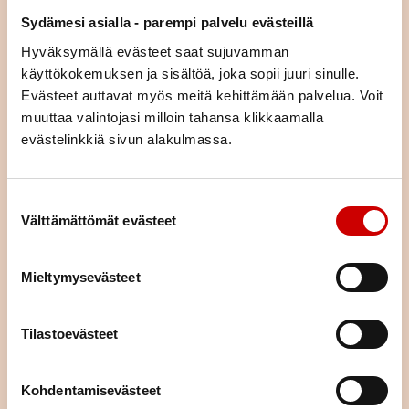
asiaa (esim. liikunta, ravitsemus, mielenhyvinvointi tai parisuhde).
Sydämesi asialla - parempi palvelu evästeillä
Voit tulla kurssille yksin tai yhdessä puolisosi tai läheisesi kanssa.
Hyväksymällä evästeet saat sujuvamman
Kurssimme ovat osallistujille maksuttomia. Voit hakeutua kaikille
kursseille asuinpaikastasi riippumatta.
käyttökokemuksen ja sisältöä, joka sopii juuri sinulle.
Evästeet auttavat myös meitä kehittämään palvelua. Voit
muuttaa valintojasi milloin tahansa klikkaamalla
KURSSIKALENTERI
evästelinkkiä sivun alakulmassa.
Suostumuksen valinta
Välttämättömät evästeet
Mieltymysevästeet
Tilastoevästeet
Kohdentamisevästeet