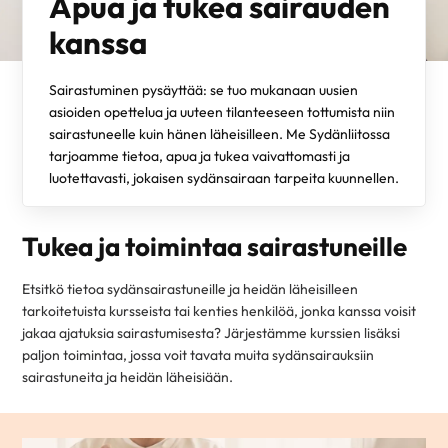
Apua ja tukea sairauden
kanssa
Sairastuminen pysäyttää: se tuo mukanaan uusien
asioiden opettelua ja uuteen tilanteeseen tottumista niin
sairastuneelle kuin hänen läheisilleen. Me Sydänliitossa
tarjoamme tietoa, apua ja tukea vaivattomasti ja
luotettavasti, jokaisen sydänsairaan tarpeita kuunnellen.
Tukea ja toimintaa sairastuneille
Etsitkö tietoa sydänsairastuneille ja heidän läheisilleen
tarkoitetuista kursseista tai kenties henkilöä, jonka kanssa voisit
jakaa ajatuksia sairastumisesta? Järjestämme kurssien lisäksi
paljon toimintaa, jossa voit tavata muita sydänsairauksiin
sairastuneita ja heidän läheisiään.