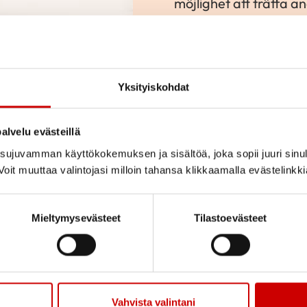
möjlighet att träffa a
föreläsningar av fler
genom att göra saker-
Några av kurserna är 
Yksityiskohdat
motion, kost, mentalt 
alvelu evästeillä
Du kan komma till ku
ujuvamman käyttökokemuksen ja sisältöä, joka sopii juuri sinul
Våra kurser är gratis 
oit muuttaa valintojasi milloin tahansa klikkaamalla evästelinkk
en kurs, oavsett var d
Mieltymysevästeet
Tilastoevästeet
KURSKALENDER
Vahvista valintani