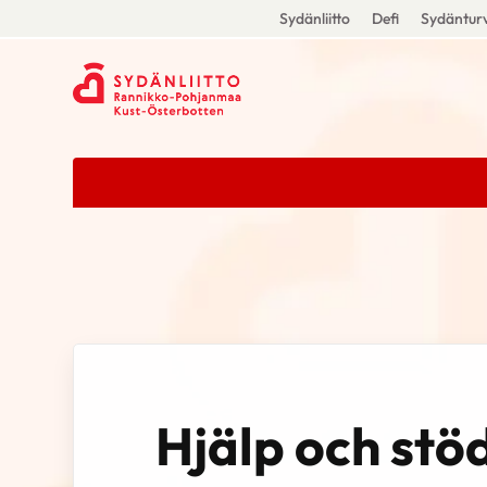
Sydänliitto
Defi
Sydänturv
Hjälp och stö