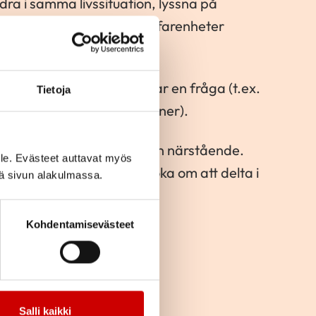
ndra i samma livssituation, lyssna på
a yrkesgrupper och dela erfarenheter
 och lära sig tillsammans.
temakurser som behandlar en fråga (t.ex.
Tietoja
välbefinnande eller relationer).
rsen ensam eller med någon närstående.
le. Evästeet auttavat myös
för deltagare. Du kan ansöka om att delta i
iä sivun alakulmassa.
u bor.
Kohdentamisevästeet
Salli kaikki