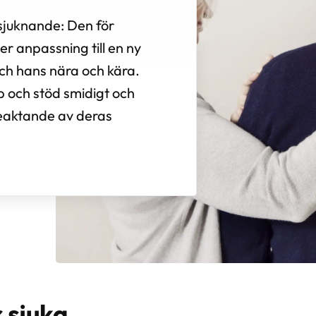
nsjuknande: Den för
r anpassning till en ny
ch hans nära och kära.
p och stöd smidigt och
d beaktande av deras
r sjuka