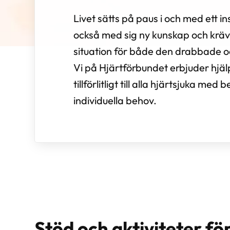
Livet sätts på paus i och med ett i
också med sig ny kunskap och kräve
situation för både den drabbade o
Vi på Hjärtförbundet erbjuder hjäl
tillförlitligt till alla hjärtsjuka me
individuella behov.
Stöd och aktiviteter fö