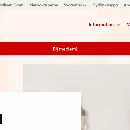
allinen Suomi
Neuvokasperhe
Sydänmerkki
Sydänkauppa
Amm
Information
V
Bli medlem!
d