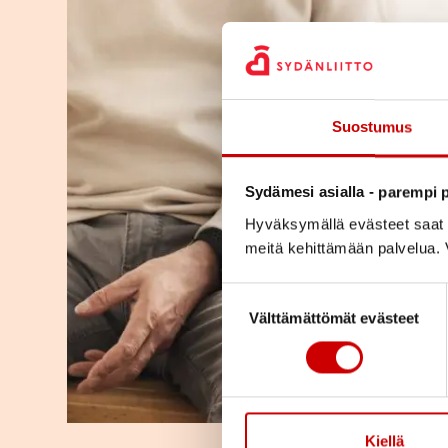
Suostumus
Sydämesi asialla - parempi p
Hyväksymällä evästeet saat s
meitä kehittämään palvelua. V
Suostumuksen valinta
Välttämättömät evästeet
Kiellä