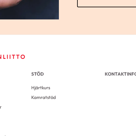
STÖD
KONTAKTINF
Hjärtkurs
Kamratstöd
r