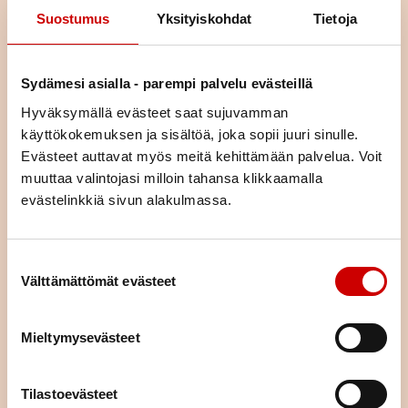
Suostumus
Yksityiskohdat
Tietoja
Sydämesi asialla - parempi palvelu evästeillä
Hyväksymällä evästeet saat sujuvamman
käyttökokemuksen ja sisältöä, joka sopii juuri sinulle.
Evästeet auttavat myös meitä kehittämään palvelua. Voit
muuttaa valintojasi milloin tahansa klikkaamalla
Liity jäseneksi
evästelinkkiä sivun alakulmassa.
Jäsenenä olet osa suurta sydänyhteisöä. Jäsenenä tuet
paikallista, alueellista ja valtakunnallista sydäntyötä.
Suostumuksen valinta
Järjestämme yhdessä alueemme piirin kanssa toimintaa,
Välttämättömät evästeet
tarjoamme mahdollisuuden kokemusten jakamiseen sekä
annamme vertaistukea. Liittymällä jäseneksi saat neljä kertaa
vuodessa ilmestyvän laadukkaan Sydän-lehden, joka tarjoaa
Mieltymysevästeet
ajankohtaista tietoa sydänterveydestä.
LIITY JÄSENEKSI
Tilastoevästeet