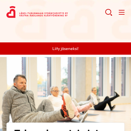
Liity jäseneksi!