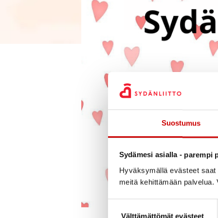
Suostumus
Sydämesi asialla - parempi p
Hyväksymällä evästeet saat s
meitä kehittämään palvelua. V
Suostumuksen valinta
Välttämättömät evästeet