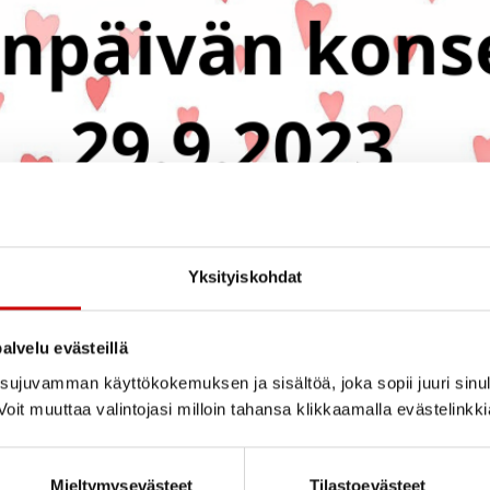
Yksityiskohdat
alvelu evästeillä
ujuvamman käyttökokemuksen ja sisältöä, joka sopii juuri sinul
oit muuttaa valintojasi milloin tahansa klikkaamalla evästelinkk
Mieltymysevästeet
Tilastoevästeet