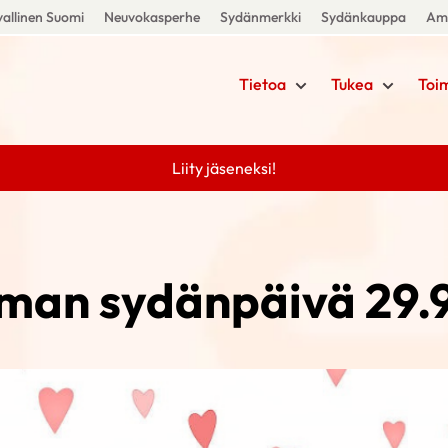
allinen Suomi
Neuvokasperhe
Sydänmerkki
Sydänkauppa
Amm
Tietoa
Tukea
Toi
Liity jäseneksi!
man sydänpäivä 29.