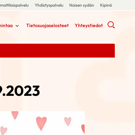
attilaispalvelu
Yhdistyspalvelu
Naisen sydän
Kipinä
mintaa
Tietosuojaselosteet
Yhteystiedot
9.2023