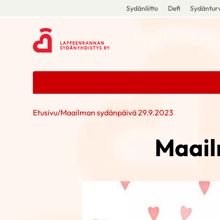
Sydänliitto
Defi
Sydänturv
Etusivu
/
Maailman sydänpäivä 29.9.2023
Maail