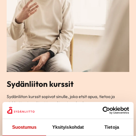
Sydänliiton kurssit
Sydänliiton kurssit sopivat sinulle, joka etsit apua, tietoa ja
vinkkejä arjen elämään sydänsairauden kanssa.
Ryhmämuotoisilla kursseillamme pääset tapaamaan toisia
samassa elämäntilanteessa olevia ja jakamaan kokemuksia
yhdessä tekemisen ja oppimisen kautta.
Suostumus
Yksityiskohdat
Tietoja
Osa kursseista on teemallisia kursseja, joissa käsitellään yhtä