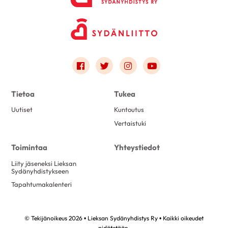
Link to facebook
Link to twitter
Link to instagram
Link to youtube
Tietoa
Tukea
Uutiset
Kuntoutus
Vertaistuki
Toimintaa
Yhteystiedot
Liity jäseneksi Lieksan
Sydänyhdistykseen
Tapahtumakalenteri
© Tekijänoikeus 2026 • Lieksan Sydänyhdistys Ry • Kaikki oikeudet
pidätetään.