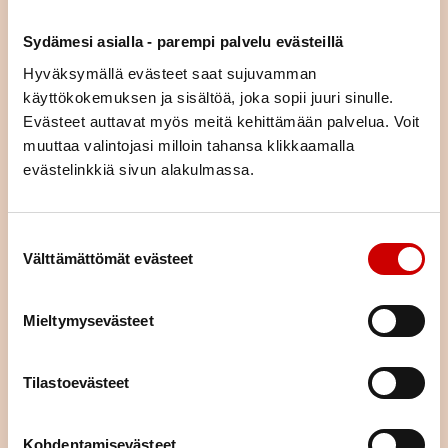
asiaa (esim. liikunta, ravitsemus, mielenhyvinvointi tai parisuhde).
Voit tulla kurssille yksin tai yhdessä puolisosi tai läheisesi kanssa.
Sydämesi asialla - parempi palvelu evästeillä
Kurssimme ovat osallistujille maksuttomia. Voit hakeutua kaikille
Hyväksymällä evästeet saat sujuvamman
kursseille asuinpaikastasi riippumatta.
käyttökokemuksen ja sisältöä, joka sopii juuri sinulle.
Evästeet auttavat myös meitä kehittämään palvelua. Voit
KURSSIKALENTERI
muuttaa valintojasi milloin tahansa klikkaamalla
evästelinkkiä sivun alakulmassa.
Suostumuksen valinta
Välttämättömät evästeet
Mieltymysevästeet
Tilastoevästeet
Kohdentamisevästeet