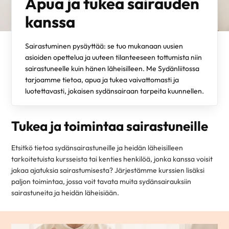
Apua ja tukea sairauden
kanssa
Sairastuminen pysäyttää: se tuo mukanaan uusien
asioiden opettelua ja uuteen tilanteeseen tottumista niin
sairastuneelle kuin hänen läheisilleen. Me Sydänliitossa
tarjoamme tietoa, apua ja tukea vaivattomasti ja
luotettavasti, jokaisen sydänsairaan tarpeita kuunnellen.
Tukea ja toimintaa sairastuneille
Etsitkö tietoa sydänsairastuneille ja heidän läheisilleen
tarkoitetuista kursseista tai kenties henkilöä, jonka kanssa voisit
jakaa ajatuksia sairastumisesta? Järjestämme kurssien lisäksi
paljon toimintaa, jossa voit tavata muita sydänsairauksiin
sairastuneita ja heidän läheisiään.