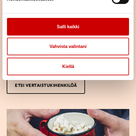
Löydä oma tukijasi
Salli kaikki
Oletko sairastunut tai sairastuneen läheinen? Haluaisitko jutella
kokemuksistasi toisen samankaltaista kokeneen kanssa?
Vertaistukihenkilön kanssa voi puhua luottamuksella omista
Vahvista valintani
ajatuksista ja tunteista.
Usein saman kokenut osaa parhaiten tukea sydänsairastunutta
tai hänen läheistään ja auttaa jaksamaan arjessa. Kuka vaan voi
Kiellä
ottaa yhteyttä vertaistukihenkilöön.
ETSI VERTAISTUKIHENKILÖÄ