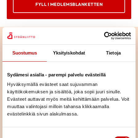
FYLL I MEDLEMSBLANKETTEN
Suostumus
Yksityiskohdat
Tietoja
Sydämesi asialla - parempi palvelu evästeillä
Hyväksymällä evästeet saat sujuvamman
käyttökokemuksen ja sisältöä, joka sopii juuri sinulle.
Evästeet auttavat myös meitä kehittämään palvelua. Voit
muuttaa valintojasi milloin tahansa klikkaamalla
evästelinkkiä sivun alakulmassa.
Bekanta dig med vår verksamhet
Suostumuksen valinta
Föreningarna i vårt område anordnar en mängd mångsidiga