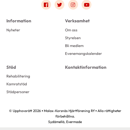
Link to facebook
Link to twitter
Link to instagram
Link to youtube
Information
Verksamhet
Nyheter
Om oss
Styrelsen
Bli medlem
Evenemangskalender
Stöd
Kontaktinformation
Rehabilitering
Kamratstöd
Stödpersoner
© Upphovsrätt 2026 • Malax-Korsnäs Hjärtförening Rf • Alla rättigheter
förbehållna.
Sydämellä,
Evermade