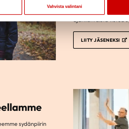
annamme vertaistukea.
Vahvista valintani
vuodessa ilmestyvän 
ajankohtaista tietoa 
LIITY JÄSENEKSI
ueellamme
eemme sydänpiirin