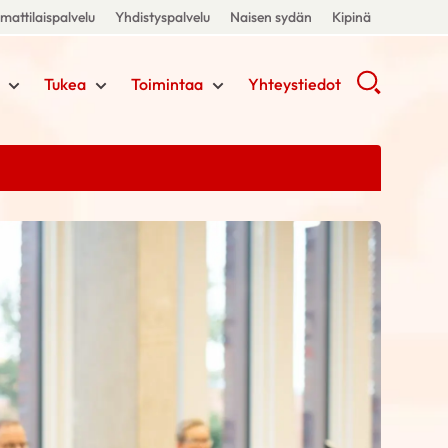
attilaispalvelu
Yhdistyspalvelu
Naisen sydän
Kipinä
Tukea
Toimintaa
Yhteystiedot