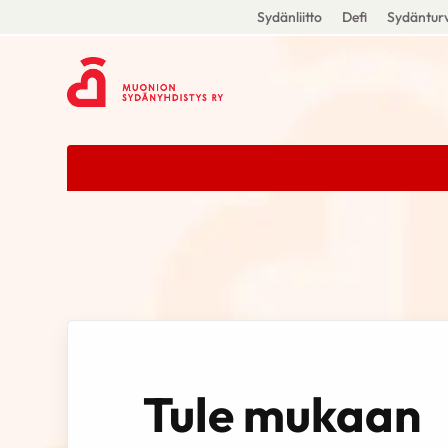
Sydänliitto
Defi
Sydänturv
Tule mukaan