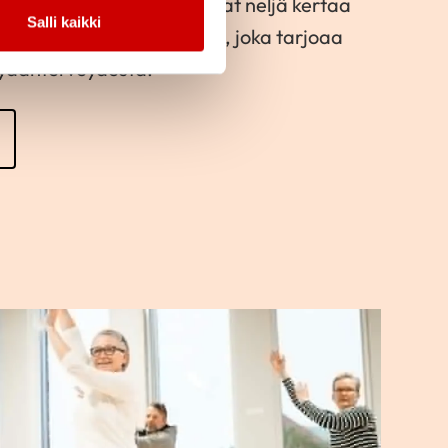
 Liittymällä jäseneksi saat neljä kertaa
Salli kaikki
laadukkaan Sydän-lehden, joka tarjoaa
sydänterveydestä.