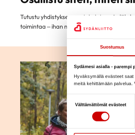
Tutustu yhdistyksemme toimintaan ja lähde
toimintaa – ihan miten vain itse haluat.
Suostumus
Sydämesi asialla - parempi p
Hyväksymällä evästeet saat s
meitä kehittämään palvelua. V
Suostumuksen valinta
Välttämättömät evästeet