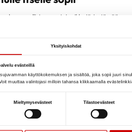
 mukaan osallistumaan tai vaikka järjestämään
Yksityiskohdat
alvelu evästeillä
Liity jäsene
ujuvamman käyttökokemuksen ja sisältöä, joka sopii juuri sinul
oit muuttaa valintojasi milloin tahansa klikkaamalla evästelinkk
Jäsenenä olet osa suu
Mieltymysevästeet
Tilastoevästeet
paikallista, alueellist
Järjestämme yhdessä 
tarjoamme mahdollis