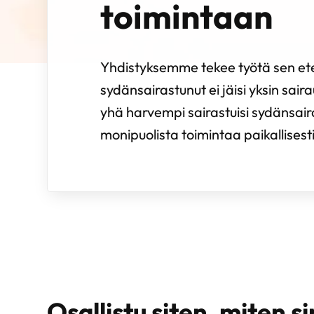
toimintaan
Yhdistyksemme tekee työtä sen et
sydänsairastunut ei jäisi yksin sair
yhä harvempi sairastuisi sydänsai
monipuolista toimintaa paikallisesti
Osallistu siten, miten sin