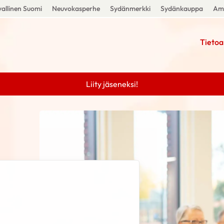
allinen Suomi
Neuvokasperhe
Sydänmerkki
Sydänkauppa
Amm
Tietoa
Liity jäseneksi!