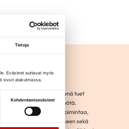
Tietoja
ksi
le. Evästeet auttavat myös
iä sivun alakulmassa.
rta sydänyhteisöä. Jäsenenä tuet
Kohdentamisevästeet
a ja valtakunnallista sydäntyötä.
alueemme piirin kanssa toimintaa,
uuden kokemusten jakamiseen sekä