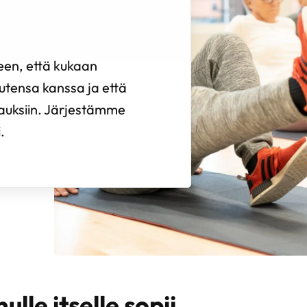
een, että kukaan
autensa kanssa ja että
rauksiin. Järjestämme
.
ulle itselle sopii