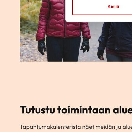
Kiellä
Tutustu toimintaan al
Tapahtumakalenterista näet meidän ja alu