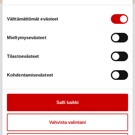
Suostumuksen valinta
Välttämättömät evästeet
Mieltymysevästeet
Tilastoevästeet
Link to facebook
Link to twitter
Link to instagram
Link to youtube
Kohdentamisevästeet
Tietoa
Tukea
Uutiset
Kuntoutus
Vertaistuki
Salli kaikki
Toimintaa
Yhteystiedot
Liity jäseneksi
Vahvista valintani
Tapahtumakalenteri