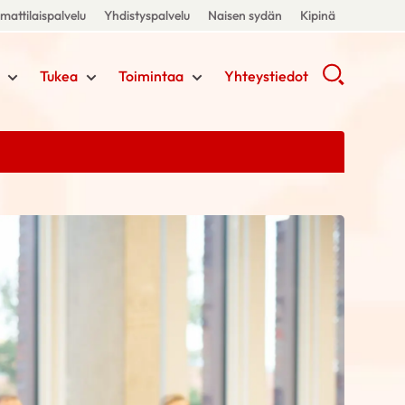
attilaispalvelu
Yhdistyspalvelu
Naisen sydän
Kipinä
Tukea
Toimintaa
Yhteystiedot