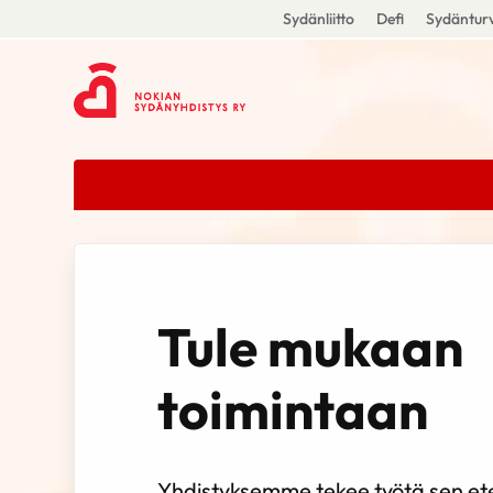
Sydänliitto
Defi
Sydänturv
Tule mukaan
toimintaan
Yhdistyksemme tekee työtä sen et