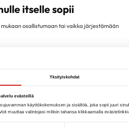
ulle itselle sopii
 mukaan osallistumaan tai vaikka järjestämään
än ti 15.6. klo 18 osoitteessa Välimäenkatu 11 A,
tellään yhdistyksen sääntöjen 12 pykälän mukaan
Yksityiskohdat
a!
alvelu evästeillä
ujuvamman käyttökokemuksen ja sisältöä, joka sopii juuri sinul
oit muuttaa valintojasi milloin tahansa klikkaamalla evästelinkk