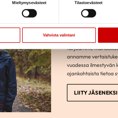
Mieltymysevästeet
Tilastoevästeet
Liity jäsene
Jäsenenä olet osa suu
paikallista, alueellist
Vahvista valintani
Järjestämme yhdessä 
tarjoamme mahdollis
annamme vertaistukea.
vuodessa ilmestyvän 
ajankohtaista tietoa 
LIITY JÄSENEKSI