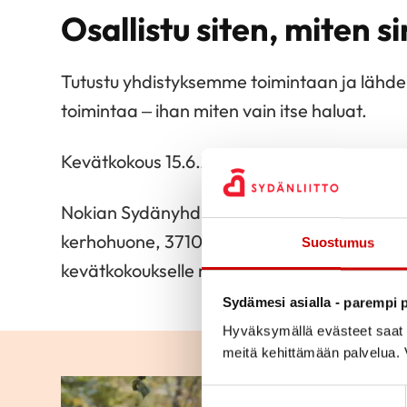
Osallistu siten, miten sin
Tutustu yhdistyksemme toimintaan ja lähde
toimintaa – ihan miten vain itse haluat.
Kevätkokous 15.6.2021
Nokian Sydänyhdisty ry:n kevätkokous pidetä
kerhohuone, 37100 Nokia. Kokouksessa käsi
Suostumus
kevätkokoukselle määrätyt asiat. Tervetulo
Sydämesi asialla - parempi p
Hyväksymällä evästeet saat s
meitä kehittämään palvelua. V
Suostumuksen valinta