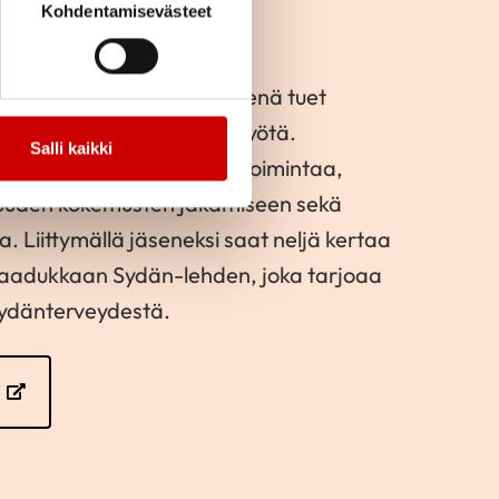
Kohdentamisevästeet
ksi
rta sydänyhteisöä. Jäsenenä tuet
a ja valtakunnallista sydäntyötä.
Salli kaikki
alueemme piirin kanssa toimintaa,
uuden kokemusten jakamiseen sekä
 Liittymällä jäseneksi saat neljä kertaa
laadukkaan Sydän-lehden, joka tarjoaa
sydänterveydestä.