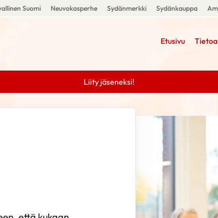
allinen Suomi
Neuvokasperhe
Sydänmerkki
Sydänkauppa
Amm
Etusivu
Tietoa
Liity jäseneksi!
een, että kukaan