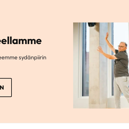
ueellamme
eemme sydänpiirin
IN