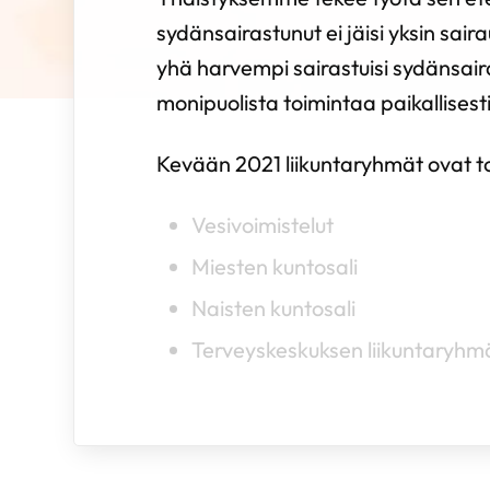
sydänsairastunut ei jäisi yksin sair
yhä harvempi sairastuisi sydänsai
monipuolista toimintaa paikallisesti
Kevään 2021 liikuntaryhmät ovat toi
Vesivoimistelut
Miesten kuntosali
Naisten kuntosali
Terveyskeskuksen liikuntaryhmä