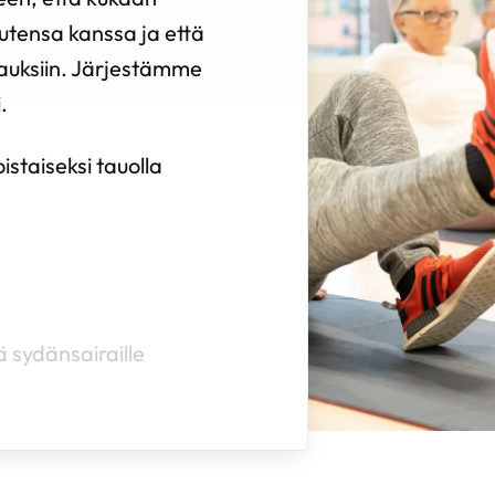
autensa kanssa ja että
rauksiin. Järjestämme
.
staiseksi tauolla
 sydänsairaille