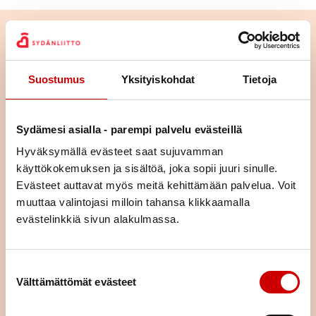
Suostumus
Yksityiskohdat
Tietoja
Sydämesi asialla - parempi palvelu evästeillä
Hyväksymällä evästeet saat sujuvamman
käyttökokemuksen ja sisältöä, joka sopii juuri sinulle.
Evästeet auttavat myös meitä kehittämään palvelua. Voit
muuttaa valintojasi milloin tahansa klikkaamalla
evästelinkkiä sivun alakulmassa.
Liity jäseneksi
Jäsenenä olet osa suurta sydänyhteisöä. Jäsenenä tuet
Suostumuksen valinta
paikallista, alueellista ja valtakunnallista sydäntyötä.
Välttämättömät evästeet
Järjestämme yhdessä alueemme piirin kanssa toimintaa,
tarjoamme mahdollisuuden kokemusten jakamiseen sekä