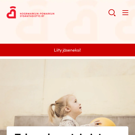
Liity jäseneksi!