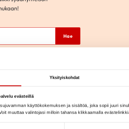
 mukaan!
Hae
Yksityiskohdat
hta
Paikkakunta
alvelu evästeillä
ujuvamman käyttökokemuksen ja sisältöä, joka sopii juuri sinul
oit muuttaa valintojasi milloin tahansa klikkaamalla evästelinkk