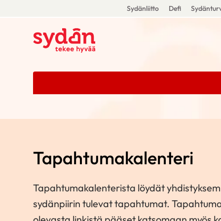
Sydänliitto
Defi
Sydänturv
Tapahtumakalenteri
Tapahtumakalenterista löydät yhdistyks
sydänpiirin tulevat tapahtumat. Tapahtuma
olevasta linkistä pääset katsomaan myös k