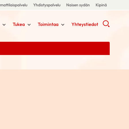
attilaispalvelu
Yhdistyspalvelu
Naisen sydän
Kipinä
Tukea
Toimintaa
Yhteystiedot