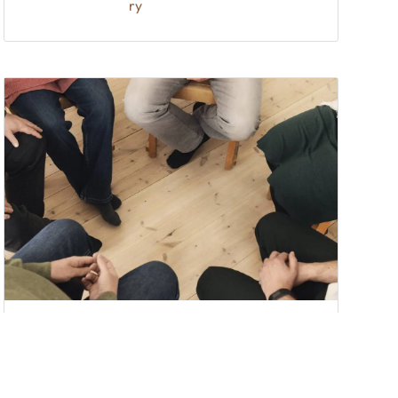
ry
Kaikille avoimet
8
hyvinvointi- ja
loka
terveyskoulutukset