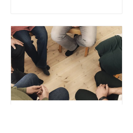
Kaikille avoimet
24
hyvinvointi- ja
syys
terveyskoulutukset