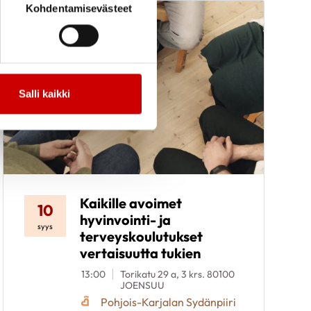
Kohdentamisevästeet
Salli kaikki
Kaikille avoimet
10
hyvinvointi- ja
syys
terveyskoulutukset
vertaisuutta tukien
13:00
Torikatu 29 a, 3 krs. 80100
JOENSUU
Pohjois-Karjalan Sydänpiiri