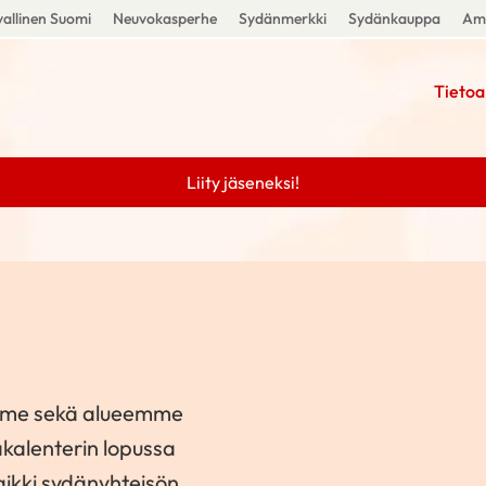
allinen Suomi
Neuvokasperhe
Sydänmerkki
Sydänkauppa
Amm
Tietoa
Liity jäseneksi!
emme sekä alueemme
kalenterin lopussa
aikki sydänyhteisön