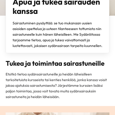
Apua ja tukea sairauden
kanssa
Sairastuminen pysäyttää: se tuo mukanaan uusien
asioiden opettelua ja uuteen tilanteeseen tottumista niin
sairastuneelle kuin hänen läheisilleen. Me Sydänliitossa
tarjoamme tietoa, apua ja tukea vaivattomasti ja
luotettavasti, jokaisen sydänsairaan tarpeita kuunnellen.
Tukea ja toimintaa sairastuneille
Etsitkö tietoa sydänsairastuneille ja heidän läheisilleen
tarkoitetuista kursseista tai kenties henkilöä, jonka kanssa voisit
jakaa ajatuksia sairastumisesta? Järjestämme kurssien lisäksi
paljon toimintaa, jossa voit tavata muita sydänsairauksiin
sairastuneita ja heidän läheisiään.