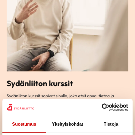
Sydänliiton kurssit
Sydänliiton kurssit sopivat sinulle, joka etsit apua, tietoa ja
vinkkejä arjen elämään sydänsairauden kanssa.
Ryhmämuotoisilla kursseillamme pääset tapaamaan toisia
samassa elämäntilanteessa olevia ja jakamaan kokemuksia
yhdessä tekemisen ja oppimisen kautta.
Suostumus
Yksityiskohdat
Tietoja
Osa kursseista on teemallisia kursseja, joissa käsitellään yhtä