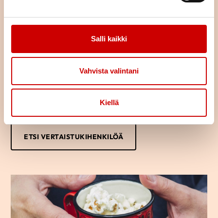
Löydä oma tukijasi
Salli kaikki
Oletko sairastunut tai sairastuneen läheinen? Haluaisitko jutella
kokemuksistasi toisen samankaltaista kokeneen kanssa?
Vertaistukihenkilön kanssa voi puhua luottamuksella omista
Vahvista valintani
ajatuksista ja tunteista.
Usein saman kokenut osaa parhaiten tukea sydänsairastunutta
tai hänen läheistään ja auttaa jaksamaan arjessa. Kuka vaan voi
Kiellä
ottaa yhteyttä vertaistukihenkilöön.
ETSI VERTAISTUKIHENKILÖÄ