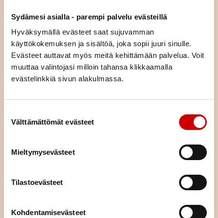
asiaa (esim. liikunta, ravitsemus, mielenhyvinvointi tai parisuhde).
Sydämesi asialla - parempi palvelu evästeillä
Voit tulla kurssille yksin tai yhdessä puolisosi tai läheisesi kanssa.
Kurssimme ovat osallistujille maksuttomia. Voit hakeutua kaikille
Hyväksymällä evästeet saat sujuvamman
kursseille asuinpaikastasi riippumatta.
käyttökokemuksen ja sisältöä, joka sopii juuri sinulle.
Evästeet auttavat myös meitä kehittämään palvelua. Voit
KURSSIKALENTERI
muuttaa valintojasi milloin tahansa klikkaamalla
evästelinkkiä sivun alakulmassa.
Suostumuksen valinta
Välttämättömät evästeet
Mieltymysevästeet
Tilastoevästeet
Kohdentamisevästeet