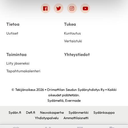
Link to facebook
Link to twitter
Link to instagram
Link to youtube
Tietoa
Tukea
Uutiset
Kuntoutus
Vertaistuki
Toimintaa
Yhteystiedot
Liity jäseneksi
Tapahtumakalenteri
© Tekijänoikeus 2026 • Orimattilan Seudun Sydänyhdistys Ry • Kaikki
oikeudet pidätetään.
Sydämellä,
Evermade
Sydän.fi
Defi.fi
Neuvokasperhe
Sydänmerkki
Sydänkauppa
Yhdistyspalvelu
Ammattilaisnetti