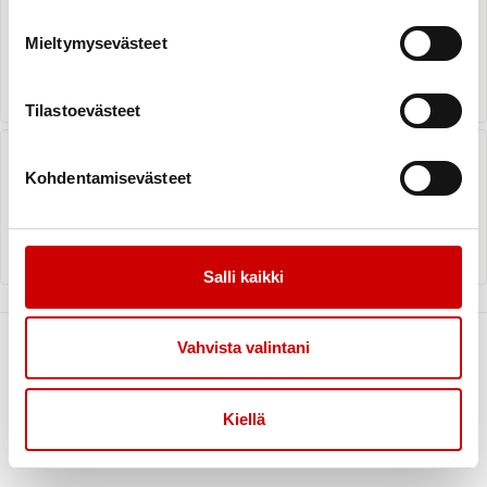
juhla
Mieltymysevästeet
LUE UUTINEN
Tilastoevästeet
Yhdistykset kouluttautuivat
Pajulahdessa
Kohdentamisevästeet
LUE UUTINEN
Salli kaikki
Vahvista valintani
Kiellä