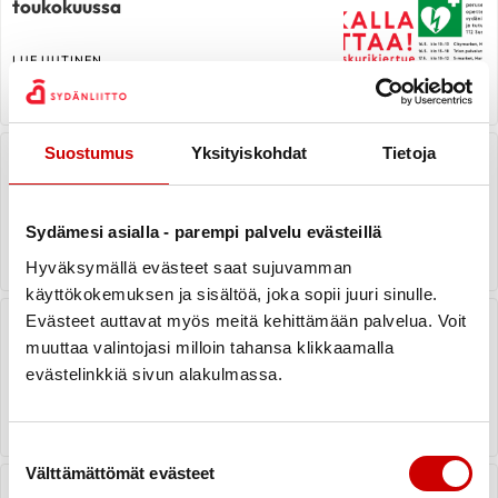
toukokuussa
LUE UUTINEN
Maiju Törnvallin rahasto
Suostumus
Yksityiskohdat
Tietoja
LUE UUTINEN
Sydämesi asialla - parempi palvelu evästeillä
Hyväksymällä evästeet saat sujuvamman
käyttökokemuksen ja sisältöä, joka sopii juuri sinulle.
Sydänilta 12.10
Evästeet auttavat myös meitä kehittämään palvelua. Voit
muuttaa valintojasi milloin tahansa klikkaamalla
evästelinkkiä sivun alakulmassa.
LUE UUTINEN
Suostumuksen valinta
Välttämättömät evästeet
Orimattilan sydänyhdistyksen 50-v