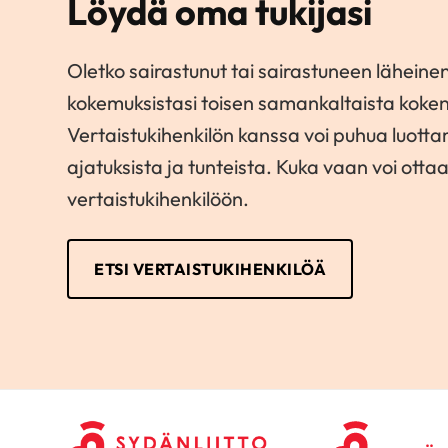
Löydä oma tukijasi
Oletko sairastunut tai sairastuneen läheinen
kokemuksistasi toisen samankaltaista koke
Vertaistukihenkilön kanssa voi puhua luott
ajatuksista ja tunteista. Kuka vaan voi otta
vertaistukihenkilöön.
ETSI VERTAISTUKIHENKILÖÄ