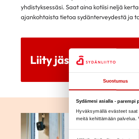
yhdistyksessäsi. Saat aina kotiisi neljä ke
ajankohtaista tietoa sydänterveydestä ja 
Liity jäseneksi
Suostumus
Sydämesi asialla - parempi p
Hyväksymällä evästeet saat s
meitä kehittämään palvelua. V
Suostumuksen valinta