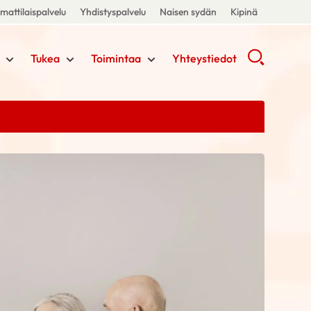
attilaispalvelu
Yhdistyspalvelu
Naisen sydän
Kipinä
Tukea
Toimintaa
Yhteystiedot