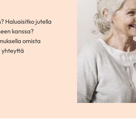
? Haluaisitko jutella
neen kanssa?
amuksella omista
a yhteyttä