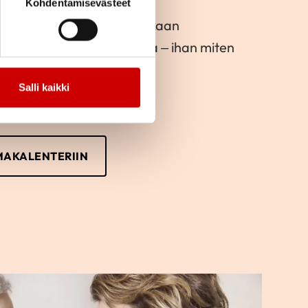
Kohdentamisevästeet
e toimintaan ja lähde mukaan
kka järjestämään toimintaa – ihan miten
Salli kaikki
MAKALENTERIIN