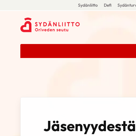
Sydänliitto
Defi
Sydänturv
Jäsenyydestä 