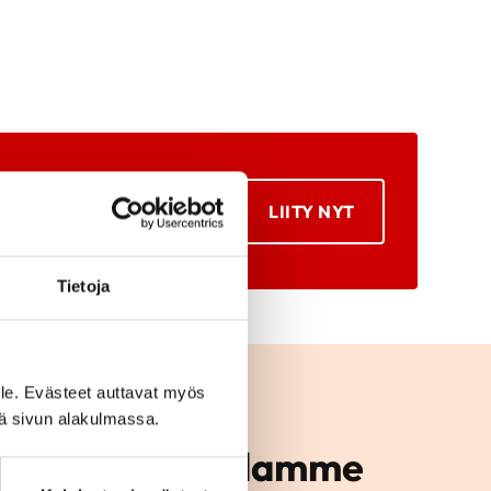
LIITY NYT
Tietoja
le. Evästeet auttavat myös
iä sivun alakulmassa.
mintaan alueellamme