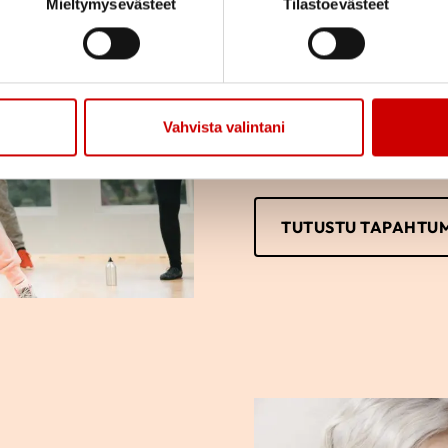
Mieltymysevästeet
Tilastoevästeet
Tutustu yhdistyksemm
osallistumaan tai vai
vain itse haluat.
Vahvista valintani
TUTUSTU TAPAHTU