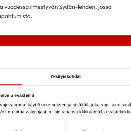
rtaa vuodessa ilmestyvän Sydän-lehden, jossa
tapahtumista.
Yksityiskohdat
alvelu evästeillä
ujuvamman käyttökokemuksen ja sisältöä, joka sopii juuri sinul
oit muuttaa valintojasi milloin tahansa klikkaamalla evästelinkk
Tutustu toi