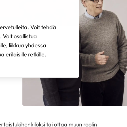
rvetulleita. Voit tehdä
 Voit osallistua
ille, liikkua yhdessä
erilaisille retkille.
rtaistukihenkilöksi tai ottaa muun roolin