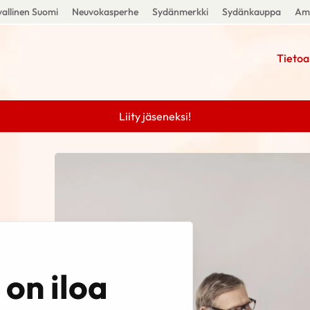
allinen Suomi
Neuvokasperhe
Sydänmerkki
Sydänkauppa
Amm
Tietoa
Liity jäseneksi!
on iloa