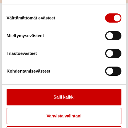
Suostumuksen valinta
Välttämättömät evästeet
Mieltymysevästeet
Tilastoevästeet
Link to facebook
Link to twitter
Link to instagram
Link to youtube
Kohdentamisevästeet
Tietoa
Tukea
Uutiset
Kuntoutus
Vertaistuki
Salli kaikki
Toimintaa
Yhteystiedot
Liity jäseneksi
Vahvista valintani
Tapahtumakalenteri