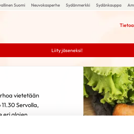
allinen Suomi
Neuvokasperhe
Sydänmerkki
Sydänkauppa
Amm
Tietoa
Liity jäseneksi!
rhoa vietetään
11.30 Servolla,
 eri alojen
 työstään, lauletaan
pidetään arpajaiset.