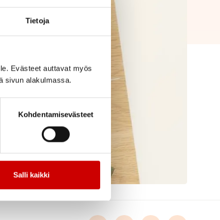
Tietoja
le. Evästeet auttavat myös
iä sivun alakulmassa.
Kohdentamisevästeet
Salli kaikki