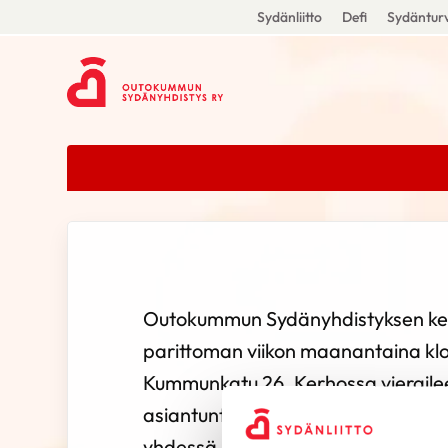
Sydänliitto
Defi
Sydänturv
Outokummun Sydänyhdistyksen ke
parittoman viikon maanantaina klo 
Kummunkatu 26. Kerhossa vierailee
asiantuntijoita kertomassa omasta
yhdessä, kahvitellaan ja tietenkin 