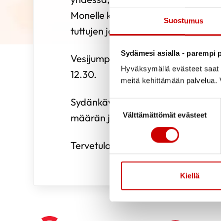
Monelle kerho on viikon kohokohta,
Suostumus
tuttujen ja ystävien kanssa.
Sydämesi asialla - parempi p
Vesijumppa on kerran viikossa torsta
Hyväksymällä evästeet saat s
12.30.
meitä kehittämään palvelua. V
Sydänkävely on talviajan tauolla vä
Suostumuksen valinta
Välttämättömät evästeet
määrän johdosta. Aloitetaan lumie
Tervetuloa mukaan toimintaan
Kiellä