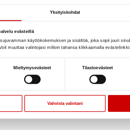
 saa vaihtaa ajatuksia
Yksityiskohdat
alvelu evästeillä
isin uimahallilla klo
ujuvamman käyttökokemuksen ja sisältöä, joka sopii juuri sinul
oit muuttaa valintojasi milloin tahansa klikkaamalla evästelinkk
häisen osallistuja
Mieltymysevästeet
Tilastoevästeet
n sulettua.
Vahvista valintani