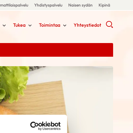
attilaispalvelu
Yhdistyspalvelu
Naisen sydän
Kipinä
Tukea
Toimintaa
Yhteystiedot