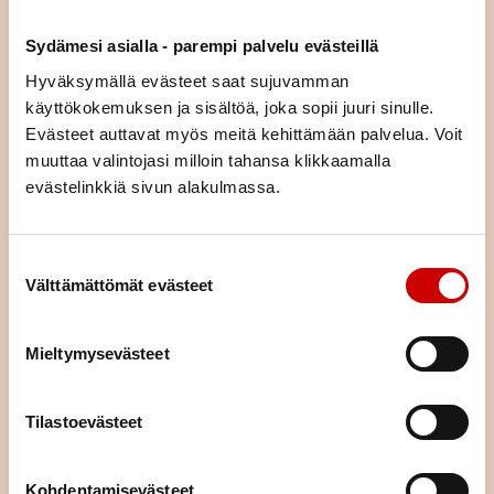
asiaa (esim. liikunta, ravitsemus, mielenhyvinvointi tai parisuhde).
Voit tulla kurssille yksin tai yhdessä puolisosi tai läheisesi kanssa.
Sydämesi asialla - parempi palvelu evästeillä
Kurssimme ovat osallistujille maksuttomia. Voit hakeutua kaikille
Hyväksymällä evästeet saat sujuvamman
kursseille asuinpaikastasi riippumatta.
käyttökokemuksen ja sisältöä, joka sopii juuri sinulle.
Evästeet auttavat myös meitä kehittämään palvelua. Voit
KURSSIKALENTERI
muuttaa valintojasi milloin tahansa klikkaamalla
evästelinkkiä sivun alakulmassa.
Suostumuksen valinta
Välttämättömät evästeet
Mieltymysevästeet
Tilastoevästeet
Kohdentamisevästeet