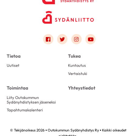
Link to facebook
Link to twitter
Link to instagram
Link to youtube
Tietoa
Tukea
Uutiset
Kuntoutus
Vertaistuki
Toimintaa
Yhteystiedot
Liity Outokummun
Sydänyhdistyksen jäseneksi
Tapahtumakalenteri
© Tekijänoikeus 2026 • Outokummun Sydänyhdistys Ry • Kaikki oikeudet
pidätetään.