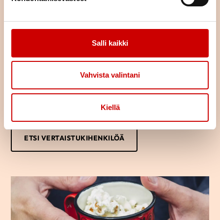
Löydä oma tukijasi
Salli kaikki
Oletko sairastunut tai sairastuneen läheinen? Haluaisitko jutella
kokemuksistasi toisen samankaltaista kokeneen kanssa?
Vertaistukihenkilön kanssa voi puhua luottamuksella omista
Vahvista valintani
ajatuksista ja tunteista.
Usein saman kokenut osaa parhaiten tukea sydänsairastunutta
tai hänen läheistään ja auttaa jaksamaan arjessa. Kuka vaan voi
Kiellä
ottaa yhteyttä vertaistukihenkilöön.
ETSI VERTAISTUKIHENKILÖÄ