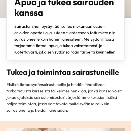
Apua ja tukea sairauden
kanssa
Sairastuminen pysäyttää: se tuo mukanaan uusien
asioiden opettelua ja uuteen tilanteeseen tottumista niin
sairastuneelle kuin hänen läheisilleen. Me Sydänliitossa
tarjoamme tietoa, apua ja tukea vaivattomasti ja
luotettavasti, jokaisen sydänsairaan tarpeita kuunnellen.
Tukea ja toimintaa sairastuneille
Etsitkö tietoa sydänsairastuneille ja heidän läheisilleen
tarkoitetuista kursseista tai kenties henkilöä, jonka kanssa voisit
jakaa ajatuksia sairastumisesta? Järjestämme kurssien lisäksi
paljon toimintaa, jossa voit tavata muita sydänsairauksiin
sairastuneita ja heidän läheisiään.