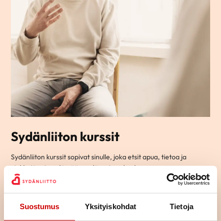
Sydänliiton kurssit
Sydänliiton kurssit sopivat sinulle, joka etsit apua, tietoa ja
vinkkejä arjen elämään sydänsairauden kanssa.
Ryhmämuotoisilla kursseillamme pääset tapaamaan toisia
samassa elämäntilanteessa olevia ja jakamaan kokemuksia
yhdessä tekemisen ja oppimisen kautta.
Suostumus
Yksityiskohdat
Tietoja
Osa kursseista on teemallisia kursseja, joissa käsitellään yhtä