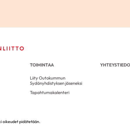
TOIMINTAA
YHTEYSTIED
Liity Outokummun
Sydänyhdistyksen jäseneksi
Tapahtumakalenteri
i oikeudet pidätetään.