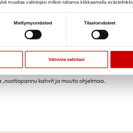
oit muuttaa valintojasi milloin tahansa klikkaamalla evästelinkk
Jaa sivu
Jaa Whatsapp
Jaa Fa
Mieltymysevästeet
Tilastoevästeet
erhossamme vierailee ravintoterapeutti, muistuttaa
.
äkäri Juha Mustonen esitelmöi maanantaina 4.5.
Vahvista valintani
östapahtuma on 18.5. Erä-Okun retki. Bussi lähtee 
a ,nuotiopannu kahvit ja muuta ohjelmaa.