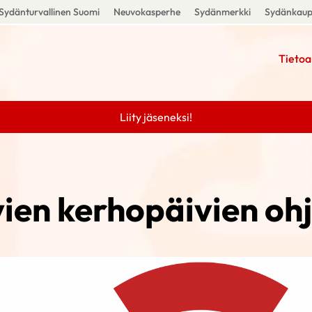
Sydänturvallinen Suomi
Neuvokasperhe
Sydänmerkki
Sydänkau
Tietoa
Liity jäseneksi!
vien kerhopäivien oh