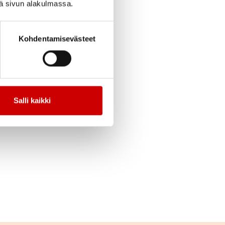
iä sivun alakulmassa.
cebook
Jaa Twitter
Jaa Linkedin
Jaa Email
Jaa Print
Kohdentamisevästeet
 meitä oikeista
Salli kaikki
Servolta klo 10.00.