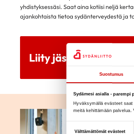
yhdistyksessäsi. Saat aina kotiisi neljä ke
ajankohtaista tietoa sydänterveydestä ja 
Liity jäseneksi
Suostumus
Sydämesi asialla - parempi p
Hyväksymällä evästeet saat s
meitä kehittämään palvelua. V
Suostumuksen valinta
Välttämättömät evästeet