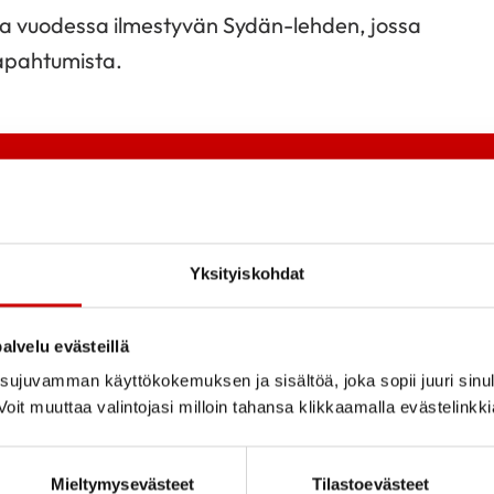
rtaa vuodessa ilmestyvän Sydän-lehden, jossa
tapahtumista.
Yksityiskohdat
alvelu evästeillä
ujuvamman käyttökokemuksen ja sisältöä, joka sopii juuri sinul
oit muuttaa valintojasi milloin tahansa klikkaamalla evästelinkk
Tutustu toi
Mieltymysevästeet
Tilastoevästeet