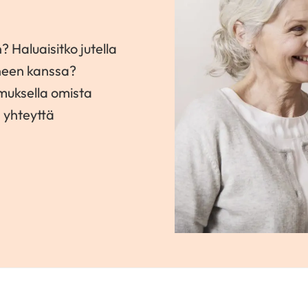
? Haluaisitko jutella
neen kanssa?
amuksella omista
a yhteyttä