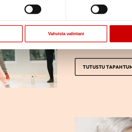
Tutustu yhdistyksemm
osallistumaan tai vai
vain itse haluat.
Vahvista valintani
TUTUSTU TAPAHTU