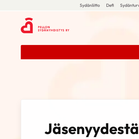
Sydänliitto
Defi
Sydänturv
Jäsenyydestä 