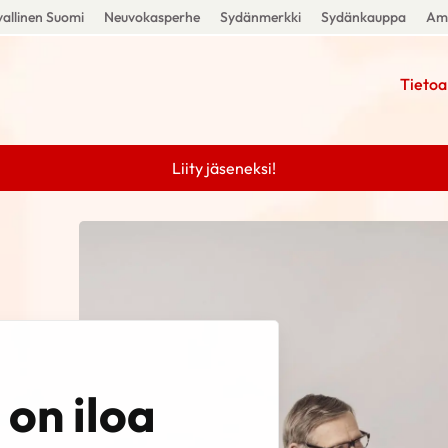
allinen Suomi
Neuvokasperhe
Sydänmerkki
Sydänkauppa
Amm
Tietoa
Liity jäseneksi!
on iloa