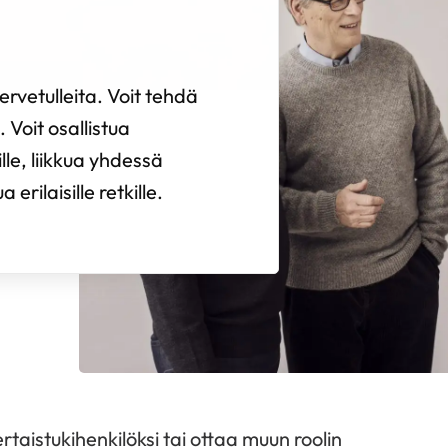
rvetulleita. Voit tehdä
 Voit osallistua
ille, liikkua yhdessä
erilaisille retkille.
rtaistukihenkilöksi tai ottaa muun roolin