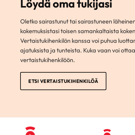
Löydä oma tukijasi
Oletko sairastunut tai sairastuneen läheinen
kokemuksistasi toisen samankaltaista koke
Vertaistukihenkilön kanssa voi puhua luott
ajatuksista ja tunteista. Kuka vaan voi otta
vertaistukihenkilöön.
ETSI VERTAISTUKIHENKILÖÄ