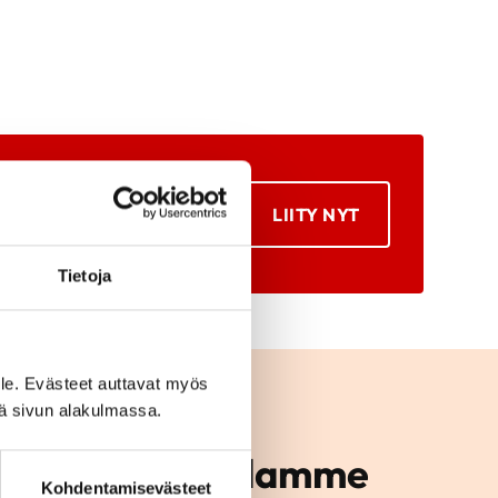
LIITY NYT
Tietoja
le. Evästeet auttavat myös
iä sivun alakulmassa.
mintaan alueellamme
Kohdentamisevästeet