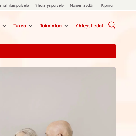
attilaispalvelu
Yhdistyspalvelu
Naisen sydän
Kipinä
Tukea
Toimintaa
Yhteystiedot