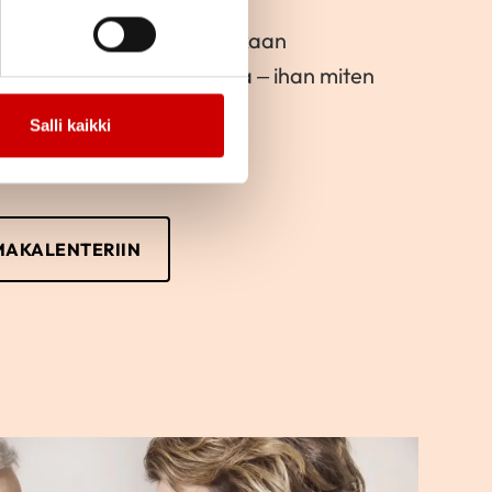
e toimintaan ja lähde mukaan
kka järjestämään toimintaa – ihan miten
Salli kaikki
MAKALENTERIIN