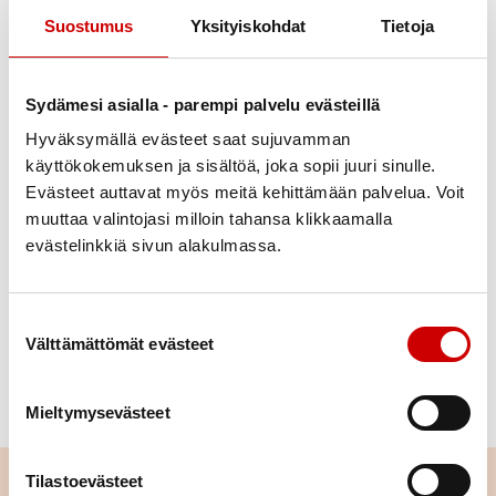
Suostumus
Yksityiskohdat
Tietoja
Julkaistu 22.6.2023
Jaa Whatsapp
Jaa Facebook
Jaa Twitter
Jaa Linkedin
Jaa Email
Jaa Print
Sydämesi asialla - parempi palvelu evästeillä
Hyväksymällä evästeet saat sujuvamman
Juhannu
s
on valon ja keskikesän juhla, yöttömän yön
käyttökokemuksen ja sisältöä, joka sopii juuri sinulle.
Evästeet auttavat myös meitä kehittämään palvelua. Voit
juhla.
muuttaa valintojasi milloin tahansa klikkaamalla
Suomessa juhannus on myös virallinen liputuspäivä,
evästelinkkiä sivun alakulmassa.
jolloin liputetaan koko juhannusyön ajan.
Juhlavaa juhannusta!
Suostumuksen valinta
Välttämättömät evästeet
Toivottaa Sydänhallitus
Mieltymysevästeet
Tilastoevästeet