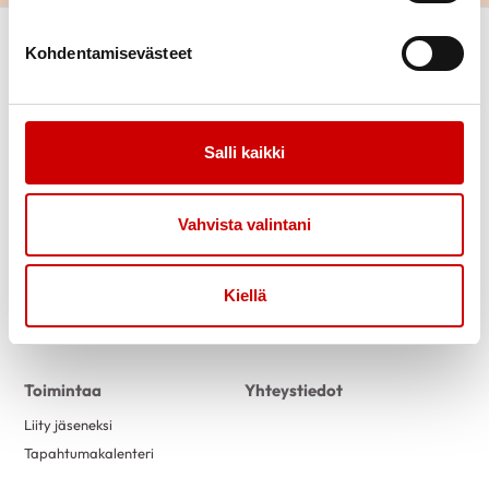
Kohdentamisevästeet
Salli kaikki
Link to facebook
Link to twitter
Link to instagram
Link to youtube
Vahvista valintani
Tietoa
Tukea
Kiellä
Uutiset
Kuntoutus
Vertaistuki
Toimintaa
Yhteystiedot
Liity jäseneksi
Tapahtumakalenteri