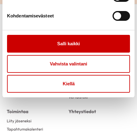
Kohdentamisevästeet
Salli kaikki
Link to facebook
Link to twitter
Link to instagram
Link to youtube
Vahvista valintani
Tietoa
Tukea
Kiellä
Uutiset
Kuntoutus
Vertaistuki
Toimintaa
Yhteystiedot
Liity jäseneksi
Tapahtumakalenteri