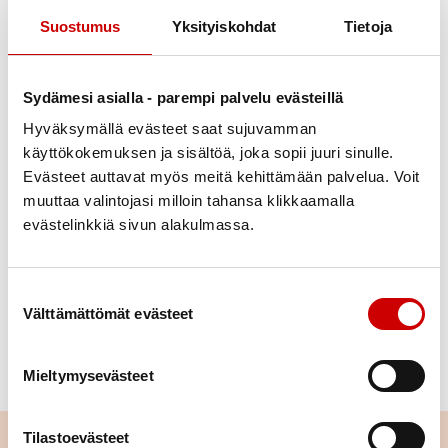
Suostumus
Yksityiskohdat
Tietoja
Sydämesi asialla - parempi palvelu evästeillä
Julkaistu 13.10.2022
Jaa Whatsapp
Jaa Facebook
Jaa Twitter
Jaa Linkedin
Jaa Email
Jaa Print
Hyväksymällä evästeet saat sujuvamman
käyttökokemuksen ja sisältöä, joka sopii juuri sinulle.
Evästeet auttavat myös meitä kehittämään palvelua. Voit
Tervetuloa yhdistyksen syyskokoukseen, jossa
muuttaa valintojasi milloin tahansa klikkaamalla
käsitellään sääntömääräiset asiat. Paikkana on TTT-
evästelinkkiä sivun alakulmassa.
klubi, Hallituskatu 19, Tampere. Kokous alkaa klo
17.00, sisälle pääsee 16.45 lähtien. Yhdistys tarjoaa
salaatin ja lasin kuohuvaa. Tarjoilun vuoksi sitovat
Suostumuksen valinta
Välttämättömät evästeet
ilmoittautumiset Arjalle 050-3290031 tai yhdistyksen
sähköpostiin 16.10. mennessä. Ilmoitathan
mahdollisen erityisruokavaliosi.
Mieltymysevästeet
Tilastoevästeet