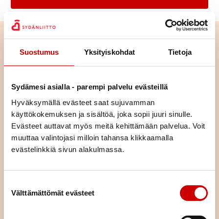
Suostumus
Yksityiskohdat
Tietoja
Sydämesi asialla - parempi palvelu evästeillä
Hyväksymällä evästeet saat sujuvamman
käyttökokemuksen ja sisältöä, joka sopii juuri sinulle.
Evästeet auttavat myös meitä kehittämään palvelua. Voit
muuttaa valintojasi milloin tahansa klikkaamalla
evästelinkkiä sivun alakulmassa.
Tutustu toimintaan alueellamme
Suostumuksen valinta
Välttämättömät evästeet
Tutustu yhdistyksemme toimintaan ja lähde mukaan
osallistumaan tai vaikka järjestämään toimintaa – ihan miten
vain itse haluat.