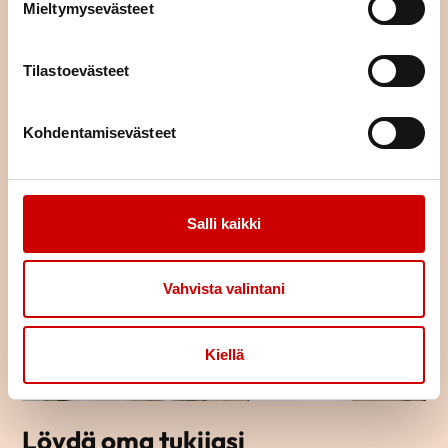
Mieltymysevästeet
Tilastoevästeet
TUTUSTU TAPAHTUMAKALENTERIIN
Kohdentamisevästeet
Salli kaikki
Vahvista valintani
Kiellä
Löydä oma tukijasi