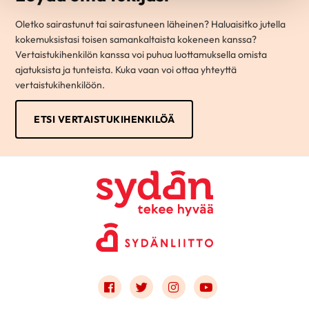
Oletko sairastunut tai sairastuneen läheinen? Haluaisitko jutella
kokemuksistasi toisen samankaltaista kokeneen kanssa?
Vertaistukihenkilön kanssa voi puhua luottamuksella omista
ajatuksista ja tunteista. Kuka vaan voi ottaa yhteyttä
vertaistukihenkilöön.
ETSI VERTAISTUKIHENKILÖÄ
Link to facebook
Link to twitter
Link to instagram
Link to youtube