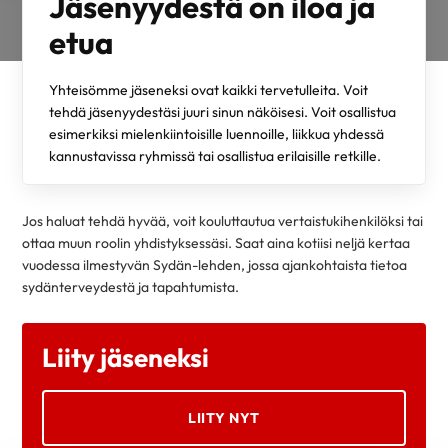
Jäsenyydestä on iloa ja
etua
Yhteisömme jäseneksi ovat kaikki tervetulleita. Voit
tehdä jäsenyydestäsi juuri sinun näköisesi. Voit osallistua
esimerkiksi mielenkiintoisille luennoille, liikkua yhdessä
kannustavissa ryhmissä tai osallistua erilaisille retkille.
Jos haluat tehdä hyvää, voit kouluttautua vertaistukihenkilöksi tai
ottaa muun roolin yhdistyksessäsi. Saat aina kotiisi neljä kertaa
vuodessa ilmestyvän Sydän-lehden, jossa ajankohtaista tietoa
sydänterveydestä ja tapahtumista.
Liity jäseneksi
LIITY NYT