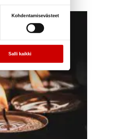
Kohdentamisevästeet
Salli kaikki