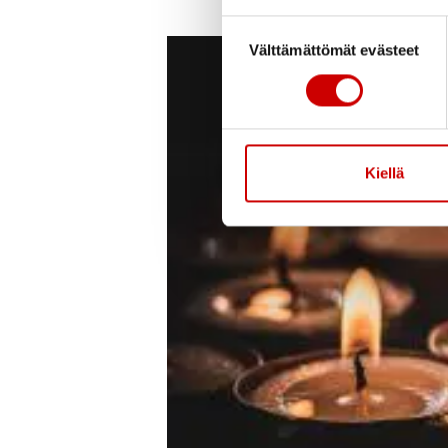
Suostumuksen valinta
Välttämättömät evästeet
Kiellä