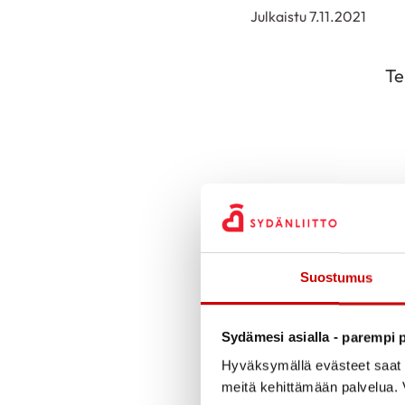
Julkaistu 7.11.2021
Te
Luv
Suostumus
Lä
Sydämesi asialla - parempi p
Hyväksymällä evästeet saat s
meitä kehittämään palvelua. V