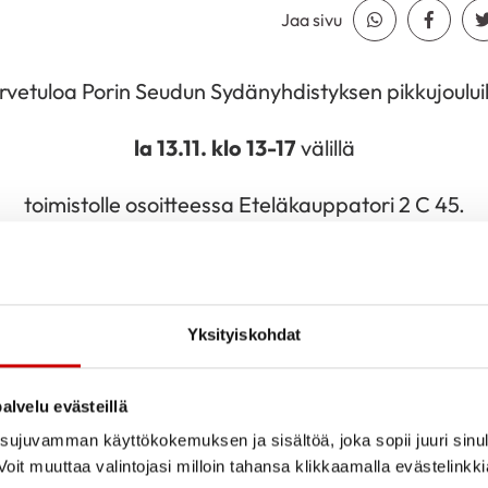
Jaa sivu
Jaa Whatsapp
Jaa Fa
rvetuloa Porin Seudun Sydänyhdistyksen pikkujoului
la 13.11. klo 13-17
välillä
toimistolle osoitteessa Eteläkauppatori 2 C 45.
assa yhdessäoloa, keskusteluja ja jouluista tunnel
Jokaiselle kävijälle joulupussukka mukaan.
Yksityiskohdat
mpimästi tervetuloa kaikille oleville ja tuleville jäsenil
alvelu evästeillä
ujuvamman käyttökokemuksen ja sisältöä, joka sopii juuri sinul
oit muuttaa valintojasi milloin tahansa klikkaamalla evästelinkk