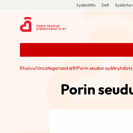
Sydänliitto
Defi
Sydänturv
Etusivu
/
Uncategorized @fi
/
Porin seudun sydänyhdisty
Porin seud