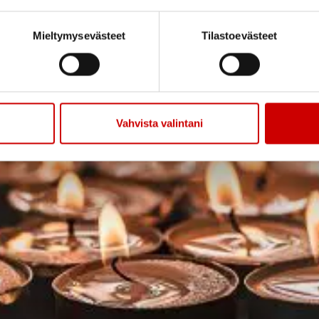
Mieltymysevästeet
Tilastoevästeet
Vahvista valintani