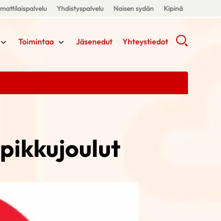
attilaispalvelu
Yhdistyspalvelu
Naisen sydän
Kipinä
Toimintaa
Jäsenedut
Yhteystiedot
pikkujoulut