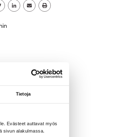
cebook
Jaa Twitter
Jaa Linkedin
Jaa Email
Jaa Print
hin
maa.
Tietoja
le!
le. Evästeet auttavat myös
iä sivun alakulmassa.