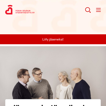
Liity jäseneksi!