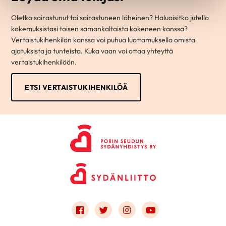
Oletko sairastunut tai sairastuneen läheinen? Haluaisitko jutella
kokemuksistasi toisen samankaltaista kokeneen kanssa?
Vertaistukihenkilön kanssa voi puhua luottamuksella omista
ajatuksista ja tunteista. Kuka vaan voi ottaa yhteyttä
vertaistukihenkilöön.
ETSI VERTAISTUKIHENKILÖÄ
Link to facebook
Link to twitter
Link to instagram
Link to youtube