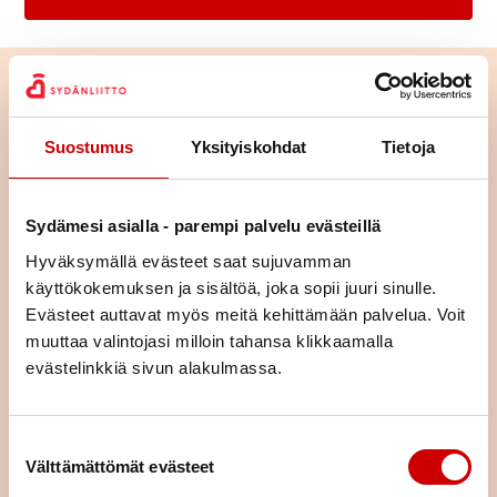
Suostumus
Yksityiskohdat
Tietoja
Sydämesi asialla - parempi palvelu evästeillä
Hyväksymällä evästeet saat sujuvamman
käyttökokemuksen ja sisältöä, joka sopii juuri sinulle.
Evästeet auttavat myös meitä kehittämään palvelua. Voit
muuttaa valintojasi milloin tahansa klikkaamalla
evästelinkkiä sivun alakulmassa.
Tutustu toimintaan alueellamme
Tutustu yhdistyksemme toimintaan ja lähde mukaan
Suostumuksen valinta
osallistumaan tai vaikka järjestämään toimintaa – ihan miten
Välttämättömät evästeet
vain itse haluat.