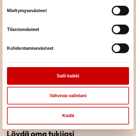
Mieltymysevästeet
TUTUSTU TAPAHTUMAKALENTERIIN
Tilastoevästeet
Kohdentamisevästeet
Salli kaikki
Vahvista valintani
Kiellä
Löydä oma tukijasi