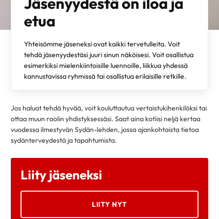
Jäsenyydestä on iloa ja
etua
Yhteisömme jäseneksi ovat kaikki tervetulleita. Voit
tehdä jäsenyydestäsi juuri sinun näköisesi. Voit osallistua
esimerkiksi mielenkiintoisille luennoille, liikkua yhdessä
kannustavissa ryhmissä tai osallistua erilaisille retkille.
Jos haluat tehdä hyvää, voit kouluttautua vertaistukihenkilöksi tai
ottaa muun roolin yhdistyksessäsi. Saat aina kotiisi neljä kertaa
vuodessa ilmestyvän Sydän-lehden, jossa ajankohtaista tietoa
sydänterveydestä ja tapahtumista.
Liity jäseneksi
LIITY NYT