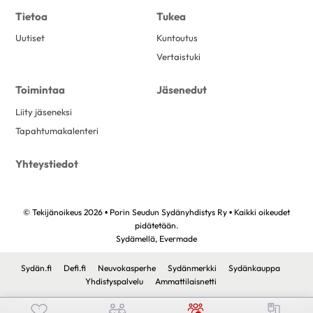
Tietoa
Tukea
Uutiset
Kuntoutus
Vertaistuki
Toimintaa
Jäsenedut
Liity jäseneksi
Tapahtumakalenteri
Yhteystiedot
© Tekijänoikeus 2026 • Porin Seudun Sydänyhdistys Ry • Kaikki oikeudet
pidätetään.
Sydämellä,
Evermade
Sydän.fi
Defi.fi
Neuvokasperhe
Sydänmerkki
Sydänkauppa
Yhdistyspalvelu
Ammattilaisnetti