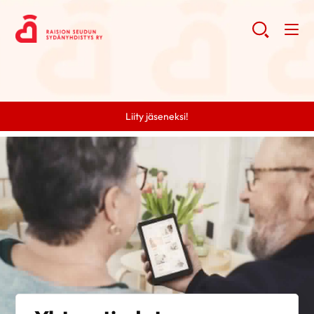
Liity jäseneksi!