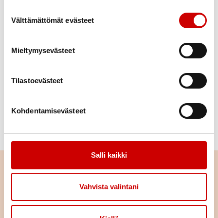
Suostumuksen valinta
Välttämättömät evästeet
Heikki Sirkiä
Yhdistyksen hallitus
0509114916
Mieltymysevästeet
hosirkia@gmail.com
Tilastoevästeet
Marita Vire
Yhdistyksen jäsenasioiden hoitaja
Kohdentamisevästeet
0405156711
maritavire@gmail.com
Ota yhteyttä
Salli kaikki
Etunimi
Voit ottaa yhteyttä meihin
Vahvista valintani
oheisella lomakkeella.
Sukunimi