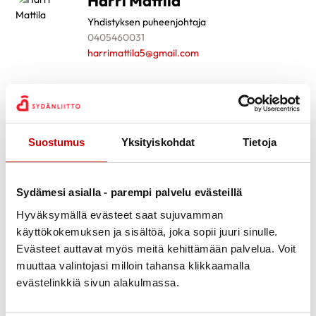
Harri Mattila
Yhdistyksen puheenjohtaja
0405460031
harrimattila5@gmail.com
Matti Orell
Yhdistyksen talousasioiden hoitaja
0505741885
Suostumus
Yksityiskohdat
Tietoja
orellmatti1@gmail.com
Irma Orell
Sydämesi asialla - parempi palvelu evästeillä
Yhdistyksen hallitus
Hyväksymällä evästeet saat sujuvamman
050 559 4611
käyttökokemuksen ja sisältöä, joka sopii juuri sinulle.
irma.orell@gmail.com
Evästeet auttavat myös meitä kehittämään palvelua. Voit
muuttaa valintojasi milloin tahansa klikkaamalla
Hannu Rannikko
evästelinkkiä sivun alakulmassa.
Varapuheenjohtaja