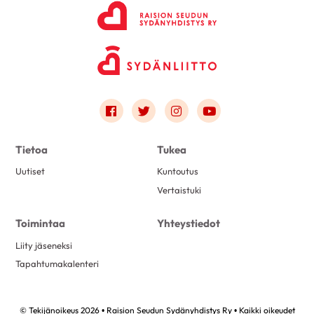
Link to facebook
Link to twitter
Link to instagram
Link to youtube
Tietoa
Tukea
Uutiset
Kuntoutus
Vertaistuki
Toimintaa
Yhteystiedot
Liity jäseneksi
Tapahtumakalenteri
© Tekijänoikeus 2026 • Raision Seudun Sydänyhdistys Ry • Kaikki oikeudet