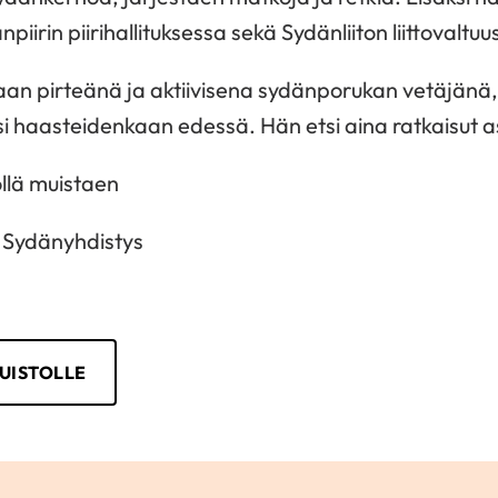
piirin piirihallituksessa sekä Sydänliiton liittovaltuu
aan pirteänä ja aktiivisena sydänporukan vetäjänä,
 haasteidenkaan edessä. Hän etsi aina ratkaisut a
llä muistaen
Sydänyhdistys
UISTOLLE