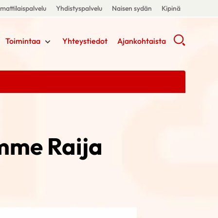
attilaispalvelu
Yhdistyspalvelu
Naisen sydän
Kipinä
Toimintaa
Yhteystiedot
Ajankohtaista
mme Raija