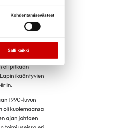
n, jonka kanssa hän
ana 25 vuotta.
Kohdentamisevästeet
nopettajana Lappia
pahtumat, joissa hän
Salli kaikki
li aikaa moniin
 oli pitkään
Lapin ikääntyvien
iriin.
aan 1990-luvun
än oli kuolemaansa
nen ajan johtaen
 toimi useissa eri