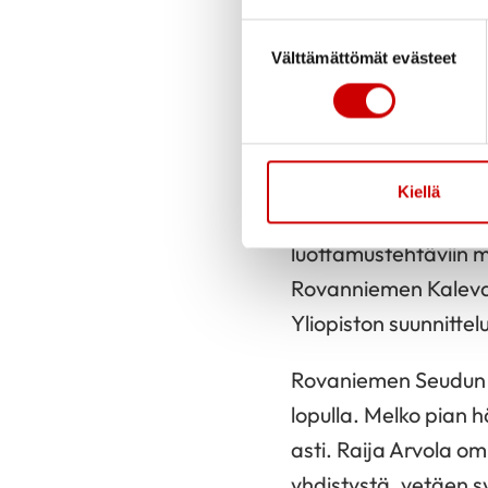
lastensa kanssa. Myö
Suostumuksen valinta
avioitui. Kotipaikaks
Välttämättömät evästeet
Eläkkeele hän jäi vu
Kulttuuri oli Raija A
koulujen kulttuurika
Kiellä
esiintyi tai joita ol
luottamustehtäviin m
Rovanniemen Kaleval
Yliopiston suunnittelut
Rovaniemen Seudun S
lopulla. Melko pian 
asti. Raija Arvola o
yhdistystä, vetäen sy