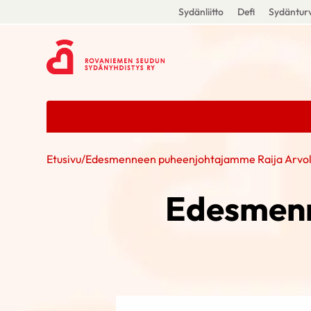
Sydänliitto
Defi
Sydänturv
Etusivu
/
Edesmenneen puheenjohtajamme Raija Arvol
Edesmenn