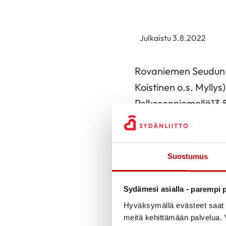
Julkaistu 3.8.2022
Rovaniemen Seudun S
Koistinen o.s. Myllys
Pelkosenniemellä13.5
Raija Arvolan lapsuu
vei Kemijärvelle opp
Suostumus
kirjoitti ylioppilaa
Kalkiaisten kansakoulu
Sydämesi asialla - parempi p
Valmistuttuaan Oulun
Hyväksymällä evästeet saat s
meitä kehittämään palvelua. V
Yhteinen aika katkes