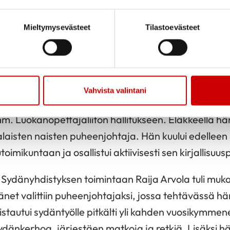
hemmin hän tapasi opettaja-kirjailija Oiva Arvola
i vakiintui Rovaniemi, jossa Raija ehti toimia opettaj
Mieltymysevästeet
Tilastoevästeet
onna 1995.
rvolalle sydämen asia. 1980-luvulla hän kiersi lääni
svatuksen kehittämiseksi.Lukemattomat olivat ne ta
Vahvista valintani
i järjestämässä.Opettajan työn ohella Raija Arvolalla o
m. Luokanopettajaliiton hallitukseen. Eläkkeellä hän
aisten naisten puheenjohtaja. Hän kuului edelleen 
oimikuntaan ja osallistui aktiivisesti sen kirjallisuuspi
ydänyhdistyksen toimintaan Raija Arvola tuli muk
hänet valittiin puheenjohtajaksi, jossa tehtävässä h
mistautui sydäntyölle pitkälti yli kahden vuosikymme
dänkerhoa, järjestäen matkoja ja retkiä. Lisäksi hän