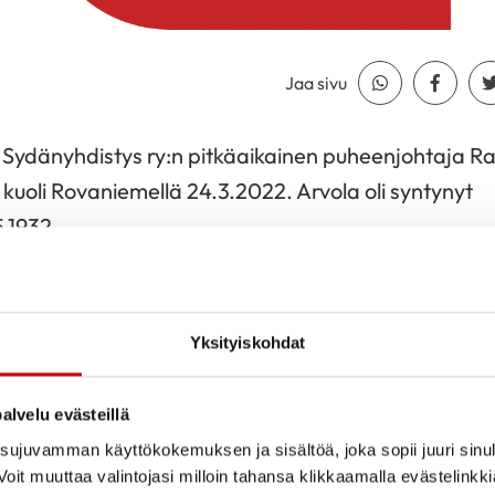
Jaa sivu
Jaa Whatsapp
Jaa Fa
ydänyhdistys ry:n pitkäaikainen puheenjohtaja Raij
) kuoli Rovaniemellä 24.3.2022. Arvola oli syntynyt
.1932.
svuosia varjostivat sota ja kaksi evakkomatkaa. Sod
ikouluun, josta opinnot jatkuivat Rovaniemen yhteis
Yksityiskohdat
ksi vuonna 1952. Samana vuonna hän sai opettajan p
sta, josta löytyi tuleva puoliso ja lasten isä Pauli K
alvelu evästeillä
 opettajakorkeakoulusta nuoripari asettui Kittilän K
ujuvamman käyttökokemuksen ja sisältöä, joka sopii juuri sinul
oit muuttaa valintojasi milloin tahansa klikkaamalla evästelinkk
i melko pian Pauli-puolison menehtymiseen ja Raija j