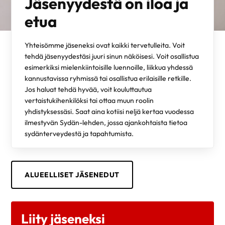
Jäsenyydestä on iloa ja
etua
Yhteisömme jäseneksi ovat kaikki tervetulleita. Voit
tehdä jäsenyydestäsi juuri sinun näköisesi. Voit osallistua
esimerkiksi mielenkiintoisille luennoille, liikkua yhdessä
kannustavissa ryhmissä tai osallistua erilaisille retkille.
Jos haluat tehdä hyvää, voit kouluttautua
vertaistukihenkilöksi tai ottaa muun roolin
yhdistyksessäsi. Saat aina kotiisi neljä kertaa vuodessa
ilmestyvän Sydän-lehden, jossa ajankohtaista tietoa
sydänterveydestä ja tapahtumista.
ALUEELLISET JÄSENEDUT
Liity jäseneksi