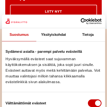
LIITY NYT
Suostumus
Yksityiskohdat
Tietoja
Sydämesi asialla - parempi palvelu evästeillä
Hyväksymällä evästeet saat sujuvamman
käyttökokemuksen ja sisältöä, joka sopii juuri sinulle.
Evästeet auttavat myös meitä kehittämään palvelua. Voit
muuttaa valintojasi milloin tahansa klikkaamalla
evästelinkkiä sivun alakulmassa.
Suostumuksen valinta
Tutustu toimintaan alueellamme
Välttämättömät evästeet