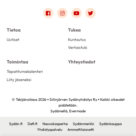
Link to facebook
Link to instagram
Link to youtube
Link to twitter
Tietoa
Tukea
Uutiset
Kuntoutus
Vertaistuki
Toimintaa
Yhteystiedot
Tapahtumakalenteri
Liity jäseneksi
© Tekijänoikeus 2026 • Siilinjärven Sydänyhdistys Ry • Kaikki oikeudet
pidätetään.
Sydämellä,
Evermade
Sydän.fi
Defi.fi
Neuvokasperhe
Sydänmerkki
Sydänkauppa
Yhdistyspalvelu
Ammattilaisnetti