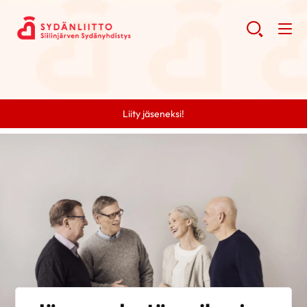
Liity jäseneksi!