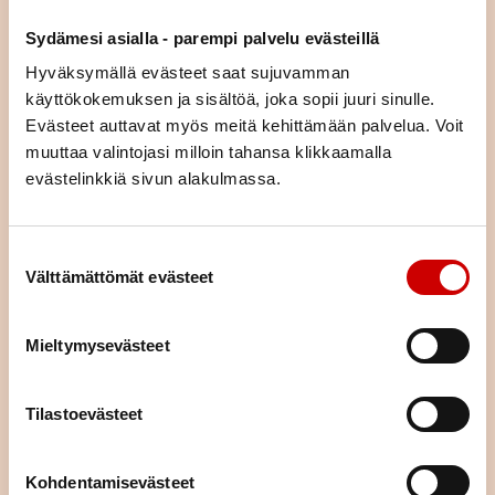
asiaa (esim. liikunta, ravitsemus, mielenhyvinvointi tai parisuhde).
Sydämesi asialla - parempi palvelu evästeillä
Voit tulla kurssille yksin tai yhdessä puolisosi tai läheisesi kanssa.
Kurssimme ovat osallistujille maksuttomia. Voit hakeutua kaikille
Hyväksymällä evästeet saat sujuvamman
kursseille asuinpaikastasi riippumatta.
käyttökokemuksen ja sisältöä, joka sopii juuri sinulle.
Evästeet auttavat myös meitä kehittämään palvelua. Voit
KURSSIKALENTERI
muuttaa valintojasi milloin tahansa klikkaamalla
evästelinkkiä sivun alakulmassa.
Suostumuksen valinta
Välttämättömät evästeet
Mieltymysevästeet
Tilastoevästeet
Kohdentamisevästeet