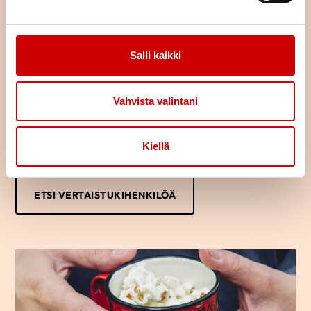
Löydä oma tukijasi
Salli kaikki
Oletko sairastunut tai sairastuneen läheinen? Haluaisitko jutella
kokemuksistasi toisen samankaltaista kokeneen kanssa?
Vertaistukihenkilön kanssa voi puhua luottamuksella omista
Vahvista valintani
ajatuksista ja tunteista.
Usein saman kokenut osaa parhaiten tukea sydänsairastunutta
tai hänen läheistään ja auttaa jaksamaan arjessa. Kuka vaan voi
Kiellä
ottaa yhteyttä vertaistukihenkilöön.
ETSI VERTAISTUKIHENKILÖÄ