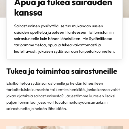
Apua ja tukea sairauden
kanssa
Sairastuminen pysäyttää: se tuo mukanaan uusien
asioiden opettelua ja uuteen tilanteeseen tottumista niin
sairastuneelle kuin hänen läheisilleen. Me Sydänliitossa
tarjoamme tietoa, apua ja tukea vaivattomasti ja
luotettavasti, jokaisen sydänsairaan tarpeita kuunnellen.
Tukea ja toimintaa sairastuneille
Etsitkö tietoa sydänsairastuneille ja heidän läheisilleen
tarkoitetuista kursseista tai kenties henkilöä, jonka kanssa voisit
jakaa ajatuksia sairastumisesta? Järjestämme kurssien lisäksi
paljon toimintaa, jossa voit tavata muita sydänsairauksiin
sairastuneita ja heidän läheisiään.