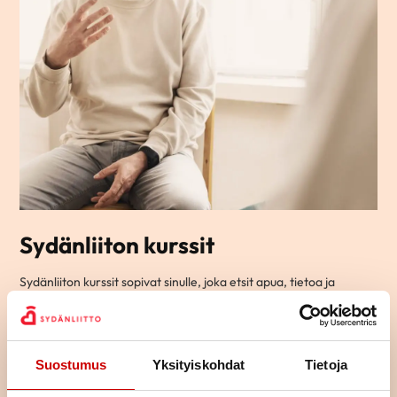
Sydänliiton kurssit
Sydänliiton kurssit sopivat sinulle, joka etsit apua, tietoa ja
vinkkejä arjen elämään sydänsairauden kanssa.
Ryhmämuotoisilla kursseillamme pääset tapaamaan toisia
samassa elämäntilanteessa olevia ja jakamaan kokemuksia
yhdessä tekemisen ja oppimisen kautta.
Suostumus
Yksityiskohdat
Tietoja
Osa kursseista on teemallisia kursseja, joissa käsitellään yhtä