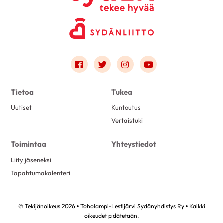
Link to facebook
Link to twitter
Link to instagram
Link to youtube
Tietoa
Tukea
Uutiset
Kuntoutus
Vertaistuki
Toimintaa
Yhteystiedot
Liity jäseneksi
Tapahtumakalenteri
© Tekijänoikeus 2026 • Toholampi-Lestijärvi Sydänyhdistys Ry • Kaikki
oikeudet pidätetään.