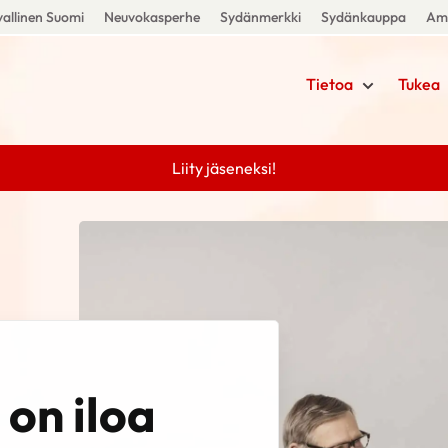
allinen Suomi
Neuvokasperhe
Sydänmerkki
Sydänkauppa
Amm
Tietoa
Tukea
Liity jäseneksi!
on iloa