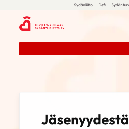
Sydänliitto
Defi
Sydänturv
Jäsenyydestä 