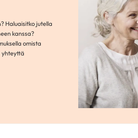
? Haluaisitko jutella
neen kanssa?
amuksella omista
a yhteyttä