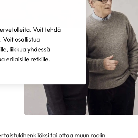
rvetulleita. Voit tehdä
 Voit osallistua
ille, liikkua yhdessä
erilaisille retkille.
rtaistukihenkilöksi tai ottaa muun roolin