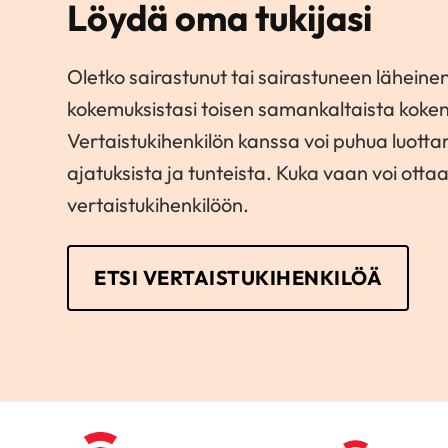
Löydä oma tukijasi
Oletko sairastunut tai sairastuneen läheinen
kokemuksistasi toisen samankaltaista koke
Vertaistukihenkilön kanssa voi puhua luott
ajatuksista ja tunteista. Kuka vaan voi otta
vertaistukihenkilöön.
ETSI VERTAISTUKIHENKILÖÄ