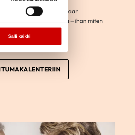
e toimintaan ja lähde mukaan
kka järjestämään toimintaa – ihan miten
Salli kaikki
HTUMAKALENTERIIN