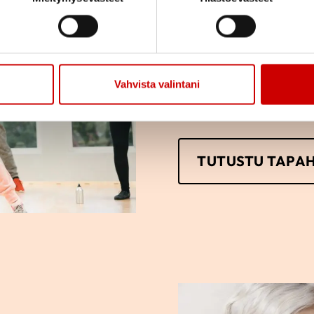
Tutustu yhdistyksemm
osallistumaan tai vai
vain itse haluat.
Vahvista valintani
TUTUSTU TAPA