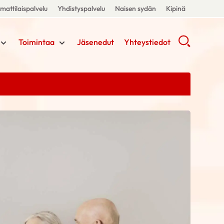
attilaispalvelu
Yhdistyspalvelu
Naisen sydän
Kipinä
Toimintaa
Jäsenedut
Yhteystiedot