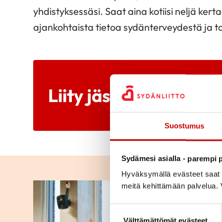
yhdistyksessäsi. Saat aina kotiisi neljä ke
ajankohtaista tietoa sydänterveydestä ja 
Liity jäseneksi
Suostumus
Sydämesi asialla - parempi p
Hyväksymällä evästeet saat s
meitä kehittämään palvelua. V
Suostumuksen valinta
Välttämättömät evästeet