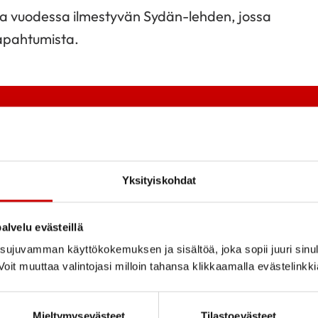
rtaa vuodessa ilmestyvän Sydän-lehden, jossa
tapahtumista.
Yksityiskohdat
alvelu evästeillä
ujuvamman käyttökokemuksen ja sisältöä, joka sopii juuri sinul
oit muuttaa valintojasi milloin tahansa klikkaamalla evästelinkk
Tutustu toi
Mieltymysevästeet
Tilastoevästeet