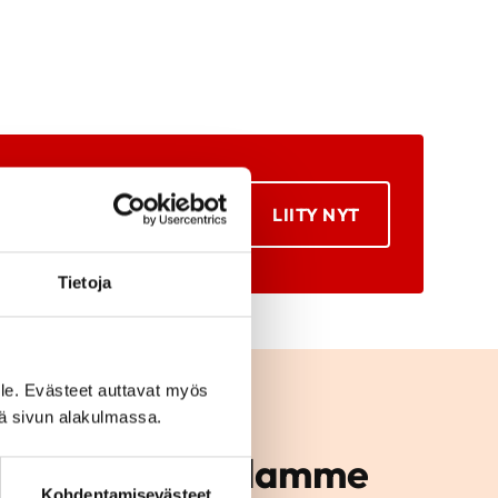
LIITY NYT
Tietoja
le. Evästeet auttavat myös
iä sivun alakulmassa.
mintaan alueellamme
Kohdentamisevästeet