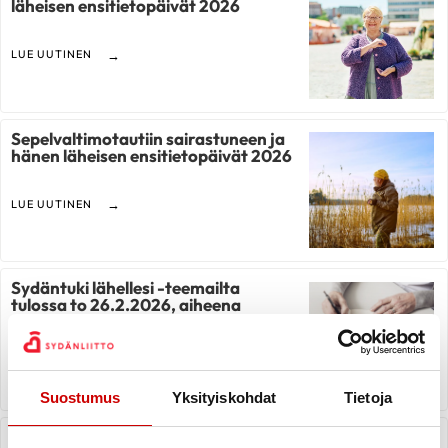
läheisen ensitietopäivät 2026
LUE UUTINEN
Sepelvaltimotautiin sairastuneen ja
hänen läheisen ensitietopäivät 2026
LUE UUTINEN
Sydäntuki lähellesi -teemailta
tulossa to 26.2.2026, aiheena
sydämen vajaatoiminta
LUE UUTINEN
Suostumus
Yksityiskohdat
Tietoja
Sydämellistä joulun aikaa