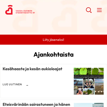
Liity jäseneksi!
Ajankohtaista
Kesähaaste ja kesän aukioloajat
LUE UUTINEN
Eteisvärinään sairastuneen ja hänen