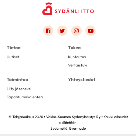
Link to facebook
Link to twitter
Link to instagram
Link to youtube
Tietoa
Tukea
Uutiset
Kuntoutus
Vertaistuki
Toimintaa
Yhteystiedot
Liity jäseneksi
Tapahtumakalenteri
© Tekijänoikeus 2026 • Vakka-Suomen Sydänyhdistys Ry • Kaikki oikeudet
pidätetään.
Sydämellä,
Evermade