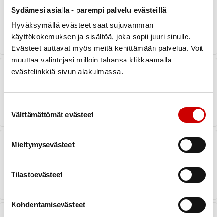
Sydämesi asialla - parempi palvelu evästeillä
Hyväksymällä evästeet saat sujuvamman
LUE UUTINEN
käyttökokemuksen ja sisältöä, joka sopii juuri sinulle.
Evästeet auttavat myös meitä kehittämään palvelua. Voit
muuttaa valintojasi milloin tahansa klikkaamalla
Maailman Sydänpäivä ma 29.9.2025
evästelinkkiä sivun alakulmassa.
LUE UUTINEN
Suostumuksen valinta
Välttämättömät evästeet
Sepelvaltimotautiin sairastuneen ja
Mieltymysevästeet
hänen läheisen ensitietopäivät
syksyllä 2025
LUE UUTINEN
Tilastoevästeet
Kohdentamisevästeet
Unelmien liikuntapäivän etkot