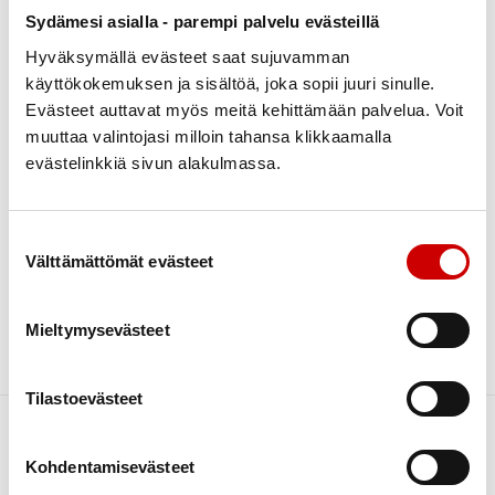
Sydämesi asialla - parempi palvelu evästeillä
Search
Categories
Hyväksymällä evästeet saat sujuvamman
Ei kategorioita
Archive
käyttökokemuksen ja sisältöä, joka sopii juuri sinulle.
Evästeet auttavat myös meitä kehittämään palvelua. Voit
lokakuu 2022
1
muuttaa valintojasi milloin tahansa klikkaamalla
Syksyn kuntosalivuorot
evästelinkkiä sivun alakulmassa.
koulun liikuntasalilla
torstaisin
Suostumuksen valinta
Sydänyhdistyksen ohjattu kuntosalivuoro joka
Välttämättömät evästeet
torstai klo 12.30-13.45 koulu liikuntahallin kuntosalilla. Ohjaajana kunnan
hyvinvointikoordinaattori Virpi Töyrylä. Mukaan mahtuu uusia
kuntoilijoita. Kuntosalikortin voi ostaa kirjastosta. Lisätietoja Pirkko
Kuusela p. 0400 243502.
Mieltymysevästeet
Lue artikkeli
Tilastoevästeet
Kohdentamisevästeet