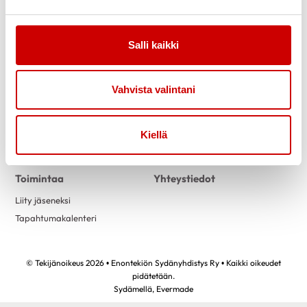
Salli kaikki
Link to facebook
Link to twitter
Link to instagram
Link to youtube
Vahvista valintani
Tietoa
Tukea
Uutiset
Kuntoutus
Kiellä
Vertaistuki
Toimintaa
Yhteystiedot
Liity jäseneksi
Tapahtumakalenteri
© Tekijänoikeus 2026 • Enontekiön Sydänyhdistys Ry • Kaikki oikeudet
pidätetään.
Sydämellä,
Evermade