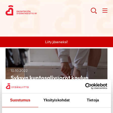
Liity jäseneksi!
10.10.2022
Syksyn kuntosalivuorot koulun
liikuntasalilla torstaisin
Lue artikkeli
Suostumus
Yksityiskohdat
Tietoja
Search