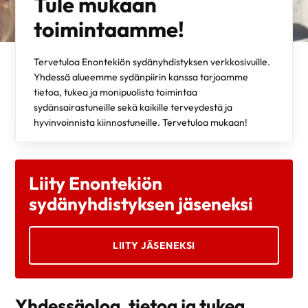
Tule mukaan
toimintaamme!
Tervetuloa Enontekiön sydänyhdistyksen verkkosivuille.
Yhdessä alueemme sydänpiirin kanssa tarjoamme
tietoa, tukea ja monipuolista toimintaa
sydänsairastuneille sekä kaikille terveydestä ja
hyvinvoinnista kiinnostuneille. Tervetuloa mukaan!
Liity Enontekiön
sydänyhdistyksen jäseneksi
LIITY JÄSENEKSI
Yhdessäoloa, tietoa ja tukea