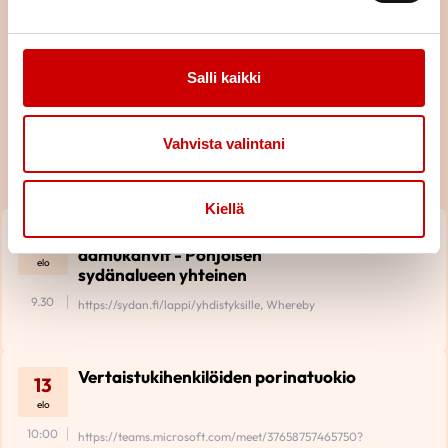
Salli kaikki
Tulevat tapahtumat
Vahvista valintani
Piiri
KAIKKI TAPAHTUMAT
Kiellä
Yhdistysväen sydämelliset
12
aamukahvit - Pohjoisen
elo
sydänalueen yhteinen
9.30
https://sydan.fi/lappi/yhdistyksille, Whereby
Vertaistukihenkilöiden porinatuokio
13
elo
10:00
https://teams.microsoft.com/meet/37658757465750?