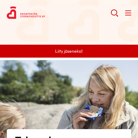
Liity jäseneksi!