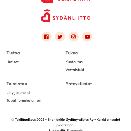
Link to facebook
Link to twitter
Link to instagram
Link to youtube
Tietoa
Tukea
Uutiset
Kuntoutus
Vertaistuki
Toimintaa
Yhteystiedot
Liity jäseneksi
Tapahtumakalenteri
© Tekijänoikeus 2026 • Enontekiön Sydänyhdistys Ry • Kaikki oikeudet
pidätetään.
Sydämellä,
Evermade