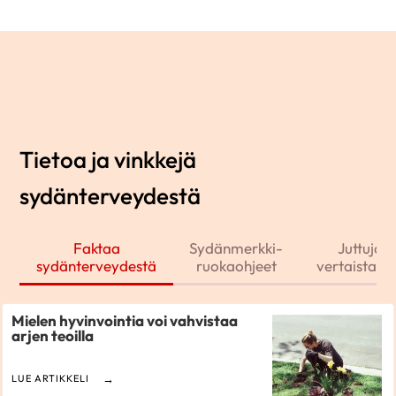
Tietoa ja vinkkejä
sydänterveydestä
Faktaa
Sydänmerkki-
Juttuja j
sydänterveydestä
ruokaohjeet
vertaistarin
Mielen hyvinvointia voi vahvistaa
arjen teoilla
LUE ARTIKKELI