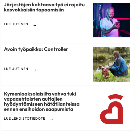
Järjestöjen kohtaava työ ei rajoitu
kasvokkaisiin tapaamisiin
LUE UUTINEN
Avoin työpaikka: Controller
LUE UUTINEN
Kymenlaaksolaisilta vahva tuki
vapaaehtoisten auttajien
hyödyntämiseen hätätilanteissa
ennen ensihoidon saapumista
LUE LEHDISTÖTIEDOTE