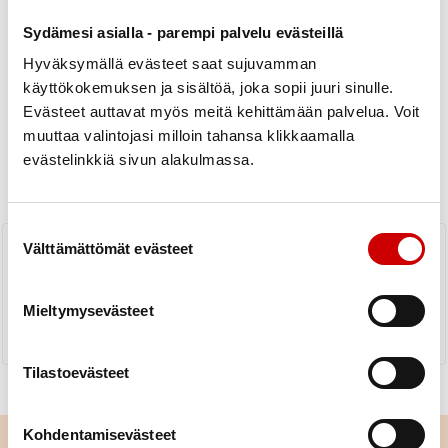
Sydämesi asialla - parempi palvelu evästeillä
Hyväksymällä evästeet saat sujuvamman
käyttökokemuksen ja sisältöä, joka sopii juuri sinulle.
Evästeet auttavat myös meitä kehittämään palvelua. Voit
Uutiset
muuttaa valintojasi milloin tahansa klikkaamalla
evästelinkkiä sivun alakulmassa.
KAIKKI UUTISET
Yhdistys
Piiri
Suostumuksen valinta
Syksyn kuntosalivuorot koulun
Välttämättömät evästeet
liikuntasalilla torstaisin
LUE UUTINEN
Mieltymysevästeet
Tilastoevästeet
Kohdentamisevästeet