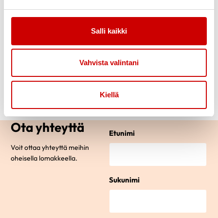
Aarno Vuontisjärvi
Varajäsen
Salli kaikki
0405076425
aavuonti@gmail.com
Vahvista valintani
Viljo Yli-Yrjänäinen
Hallituksen jäsen
Kiellä
Ota yhteyttä
Etunimi
Voit ottaa yhteyttä meihin
oheisella lomakkeella.
Sukunimi