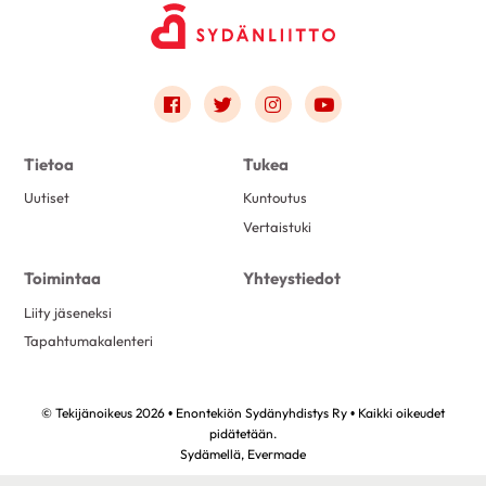
Link to facebook
Link to twitter
Link to instagram
Link to youtube
Tietoa
Tukea
Uutiset
Kuntoutus
Vertaistuki
Toimintaa
Yhteystiedot
Liity jäseneksi
Tapahtumakalenteri
© Tekijänoikeus 2026 • Enontekiön Sydänyhdistys Ry • Kaikki oikeudet
pidätetään.
Sydämellä,
Evermade