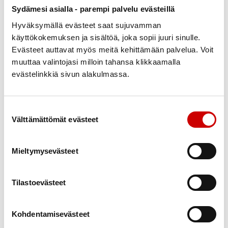
Varapuheenjohtaja
Sydämesi asialla - parempi palvelu evästeillä
0407024126
Hyväksymällä evästeet saat sujuvamman
satu-marja.eira-keskitalo@outlook.com
käyttökokemuksen ja sisältöä, joka sopii juuri sinulle.
Evästeet auttavat myös meitä kehittämään palvelua. Voit
UNTO KESKITALO
muuttaa valintojasi milloin tahansa klikkaamalla
Varajäsen
evästelinkkiä sivun alakulmassa.
0408611621
Suostumuksen valinta
Sirkka Rova
Välttämättömät evästeet
Hallituksen jäsen
0405945586
Mieltymysevästeet
Tauno Viitanen
Tilastoevästeet
Varajäsen
0409671510
tauno.viitanen@gmail.com
Kohdentamisevästeet