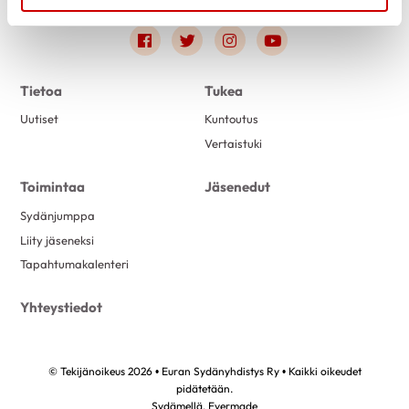
Link to facebook
Link to twitter
Link to instagram
Link to youtube
Tietoa
Tukea
Uutiset
Kuntoutus
Vertaistuki
Toimintaa
Jäsenedut
Sydänjumppa
Liity jäseneksi
Tapahtumakalenteri
Yhteystiedot
© Tekijänoikeus 2026 • Euran Sydänyhdistys Ry • Kaikki oikeudet
pidätetään.
Sydämellä,
Evermade