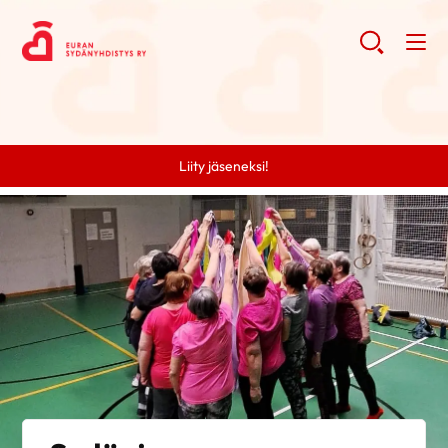
Liity jäseneksi!