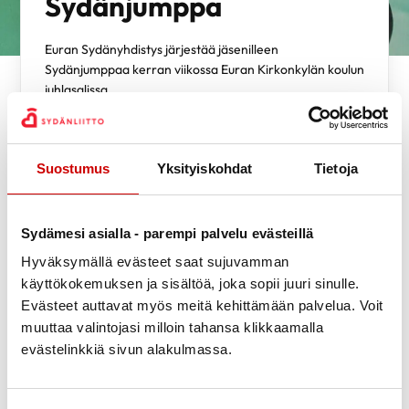
Sydänjumppa
Euran Sydänyhdistys järjestää jäsenilleen
Sydänjumppaa kerran viikossa Euran Kirkonkylän koulun
juhlasalissa.
Yhdistyksen järjestämällä jumpalla on pitkä historia, mutta viime
Suostumus
Yksityiskohdat
Tietoja
vuosina sen suosio on kasvanut. Sydänjumppa on tarkoitettu sekä
naisille että miehille. Osallistujat ovat tällä hetkellä pääasiassa
naisia, ikähaitari 55-80 vuotta.
Sydämesi asialla - parempi palvelu evästeillä
Sydänjumpan ohjaajina toimivat FysioTähti Oy:n
ammattitaitoiset fysioterapeutit ja illan ohjelma vaihtuu joka
Hyväksymällä evästeet saat sujuvamman
kerta. Suosittuja liikuntamuotoja ovat mm. kehonhuolto,
käyttökokemuksen ja sisältöä, joka sopii juuri sinulle.
tuolijumppa, kuminauhajumppa, villasukkajumppa, keppijumppa,
Evästeet auttavat myös meitä kehittämään palvelua. Voit
tasapainoilu ja Physio Pilates.
muuttaa valintojasi milloin tahansa klikkaamalla
evästelinkkiä sivun alakulmassa.
Jokainen saa tehdä liikkeet oman kuntonsa ja taitonsa mukaan ja
ohjaajalla on aina myös vaihtoehtoisia liikkeitä mahdollisten
liikerajoitusten varalta. Ohjaaja myös valvoo, ettei kukaan tee