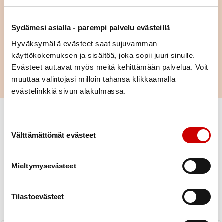
Satakunnan Sydänpiirin toiminta
Satakunnan Sydänpiiri tarjoaa yhdistysten jäsenille monipuolista
Sydämesi asialla - parempi palvelu evästeillä
toimintaa. Tutustu piirin toimintaan ja erilaisiin käynnissä oleviin
Hyväksymällä evästeet saat sujuvamman
hankkeisiin.
käyttökokemuksen ja sisältöä, joka sopii juuri sinulle.
Evästeet auttavat myös meitä kehittämään palvelua. Voit
TUTUSTU
muuttaa valintojasi milloin tahansa klikkaamalla
evästelinkkiä sivun alakulmassa.
Suostumuksen valinta
Välttämättömät evästeet
Mieltymysevästeet
Uutiset
Tilastoevästeet
KAIKKI UUTISET
Yhdistys
Piiri