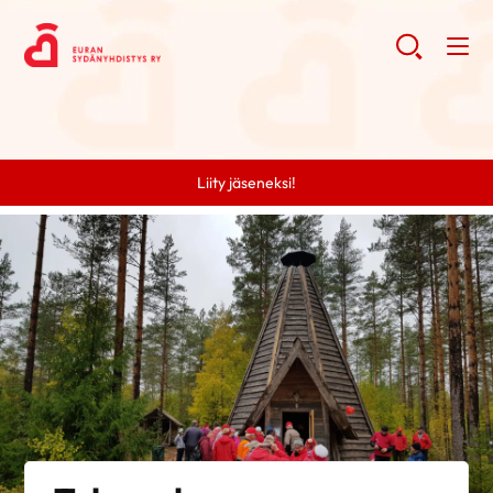
Liity jäseneksi!