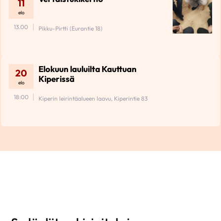
11
elo
13.00
Pikku-Pirtti (Eurantie 18)
Elokuun lauluilta Kauttuan
20
Kiperissä
elo
18:00
Kiperin leirintäalueen laavu, Kiperintie 83