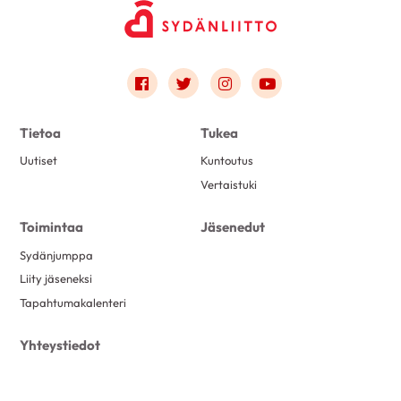
Link to facebook
Link to twitter
Link to instagram
Link to youtube
Tietoa
Tukea
Uutiset
Kuntoutus
Vertaistuki
Toimintaa
Jäsenedut
Sydänjumppa
Liity jäseneksi
Tapahtumakalenteri
Yhteystiedot