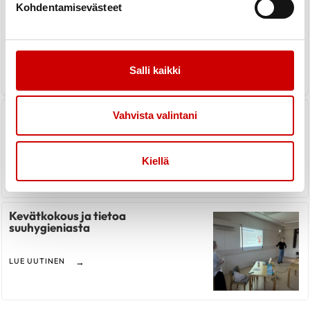
Kohdentamisevästeet
Pöytyän Enkelipuistossa
LUE UUTINEN
Salli kaikki
Yhdistyksemme Sydänviikko
Vahvista valintani
LUE UUTINEN
Kiellä
Kevätkokous ja tietoa
suuhygieniasta
LUE UUTINEN