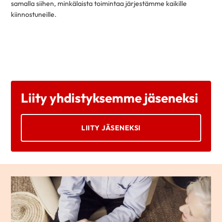
samalla siihen, minkälaista toimintaa järjestämme kaikille
kiinnostuneille.
Liity yhdistyksemme jäseneksi
LIITY JÄSENEKSI