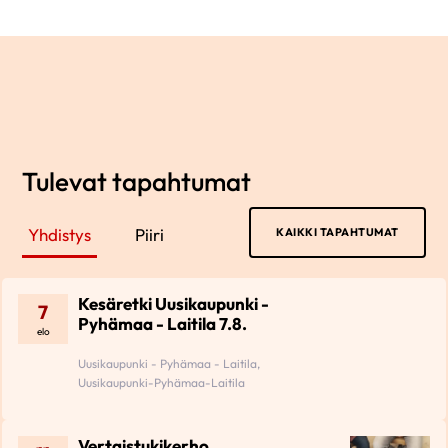
Tulevat tapahtumat
Yhdistys
Piiri
KAIKKI TAPAHTUMAT
Kesäretki Uusikaupunki -
7
Pyhämaa - Laitila 7.8.
elo
Uusikaupunki - Pyhämaa - Laitila,
Uusikaupunki-Pyhämaa-Laitila
Vertaistukikerho