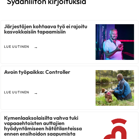
Sydänliiton kirjoituksia
Järjestöjen kohtaava työ ei rajoitu
kasvokkaisiin tapaamisiin
LUE UUTINEN
Avoin työpaikka: Controller
LUE UUTINEN
Kymenlaaksolaisilta vahva tuki
vapaaehtoisten auttajien
hyödyntämiseen hätätilanteissa
ennen ensihoidon saapumista