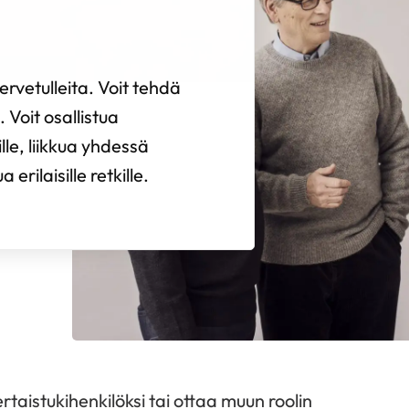
rvetulleita. Voit tehdä
 Voit osallistua
ille, liikkua yhdessä
erilaisille retkille.
rtaistukihenkilöksi tai ottaa muun roolin