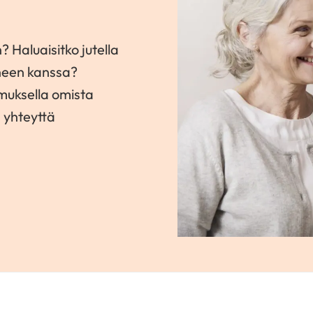
? Haluaisitko jutella
neen kanssa?
amuksella omista
a yhteyttä