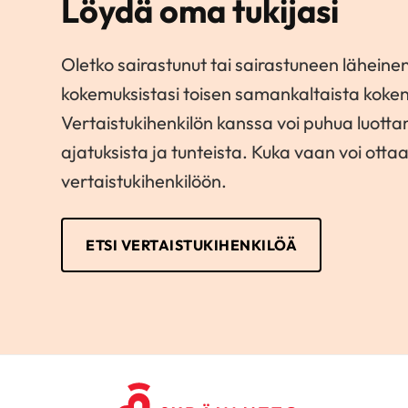
Löydä oma tukijasi
Oletko sairastunut tai sairastuneen läheinen
kokemuksistasi toisen samankaltaista koke
Vertaistukihenkilön kanssa voi puhua luott
ajatuksista ja tunteista. Kuka vaan voi otta
vertaistukihenkilöön.
ETSI VERTAISTUKIHENKILÖÄ