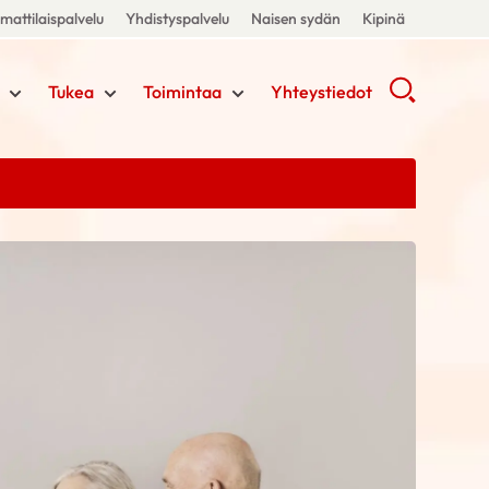
attilaispalvelu
Yhdistyspalvelu
Naisen sydän
Kipinä
Tukea
Toimintaa
Yhteystiedot