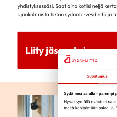
yhdistyksessäsi. Saat aina kotiisi neljä ke
ajankohtaista tietoa sydänterveydestä ja 
Liity jäseneksi
Suostumus
Sydämesi asialla - parempi p
Hyväksymällä evästeet saat s
meitä kehittämään palvelua. V