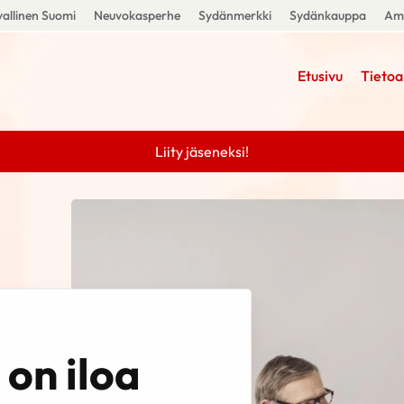
allinen Suomi
Neuvokasperhe
Sydänmerkki
Sydänkauppa
Amm
Etusivu
Tietoa
Liity jäseneksi!
on iloa