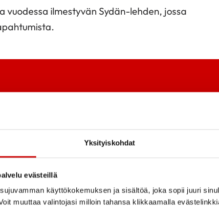
rtaa vuodessa ilmestyvän Sydän-lehden, jossa
tapahtumista.
Yksityiskohdat
alvelu evästeillä
ujuvamman käyttökokemuksen ja sisältöä, joka sopii juuri sinul
Tutustu toi
oit muuttaa valintojasi milloin tahansa klikkaamalla evästelinkk