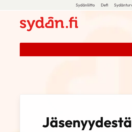
Sydänliitto
Defi
Sydänturv
Jäsenyydestä 