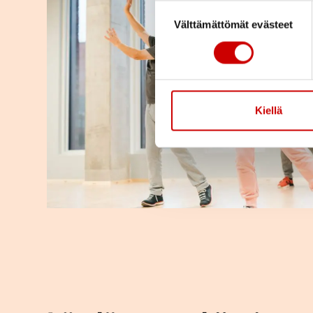
Suostumuksen valinta
Välttämättömät evästeet
Kiellä