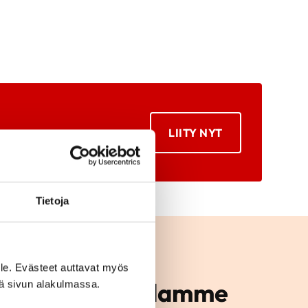
LIITY NYT
Tietoja
le. Evästeet auttavat myös
mintaan alueellamme
iä sivun alakulmassa.