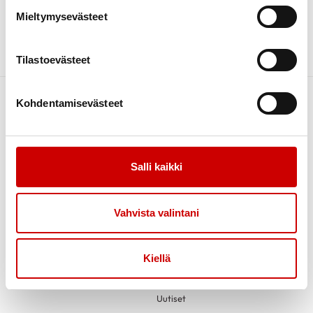
Mieltymysevästeet
TAPAHTUMAT
Tilastoevästeet
Kohdentamisevästeet
Salli kaikki
Link to facebook
Link to facebook
Link to twitter
Link to instagram
Link to youtube
Vahvista valintani
Etusivu
Tietoa
Puheenjohtajan palsta
Kiellä
Terveyspalvelut Forssan
seudulla / Miten saamme
palvelua?
Uutiset