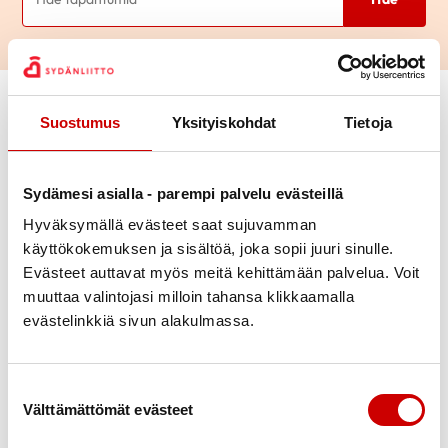
Vaihda suodattimet
Suostumus
Yksityiskohdat
Tietoja
Laji
Sydämesi asialla - parempi palvelu evästeillä
Ajankohta
Hyväksymällä evästeet saat sujuvamman
käyttökokemuksen ja sisältöä, joka sopii juuri sinulle.
Evästeet auttavat myös meitä kehittämään palvelua. Voit
Paikkakunta
muuttaa valintojasi milloin tahansa klikkaamalla
evästelinkkiä sivun alakulmassa.
Alue
Katso kaikkia sydänyhteisön
Suostumuksen valinta
Poista valinnat
Välttämättömät evästeet
tapahtumia