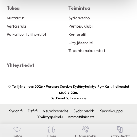
Tukea
Toimintaa
Kuntoutus
Sydänkerho
Vertaistuki
PumppuKlubi
Paikalliset tukihenkilöt
Kuntosalit
Liity jäseneksi
Tapahtumakalenteri
Yhteystiedot
© Tekijänoikeus 2026 • Forssan Seudun Sydänyhdistys Ry • Kaikki oikeudet
pidätetään.
Sydämellä,
Evermade
Sydän.fi
Defi.fi
Neuvokasperhe
Sydänmerkki
Sydänkauppa
Yhdistyspalvelu
Ammattilaisnetti
Tietoa
Tukea
Liity jäseneksi
Yhteystiedot