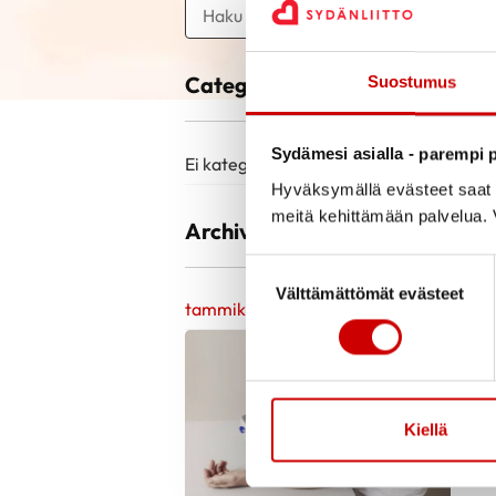
Categories
Suostumus
Sydämesi asialla - parempi p
Ei kategorioita
Hyväksymällä evästeet saat s
meitä kehittämään palvelua. V
Archive
Suostumuksen valinta
Välttämättömät evästeet
tammikuu 2022
S
t
Kiellä
L