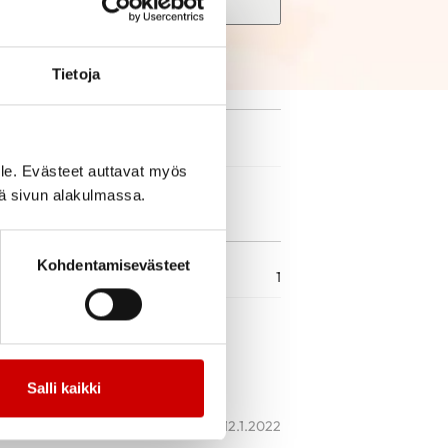
Search
Tietoja
le. Evästeet auttavat myös
iä sivun alakulmassa.
Kohdentamisevästeet
1
 puh 08 669 0240. Sydänhoitajan voi
ekstiviestillä.
Salli kaikki
12.1.2022