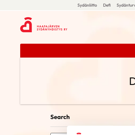
Sydänliitto
Defi
Sydänturv
D
Search