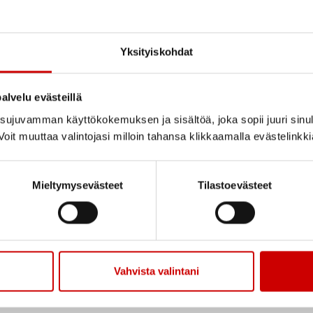
Yksityiskohdat
alvelu evästeillä
ujuvamman käyttökokemuksen ja sisältöä, joka sopii juuri sinul
oit muuttaa valintojasi milloin tahansa klikkaamalla evästelinkk
Mieltymysevästeet
Tilastoevästeet
Sydänhoitajan yhteystiedot
ydänhoitaja Suvi Kopolan vastaanotto ja ajanvaraus Haapajärven tk:ssa
avoittaa myös tekstiviestillä puh. 040 664 8734. Numero toimii ainoastaan t
Vahvista valintani
ue artikkeli