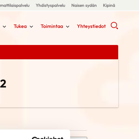
attilaispalvelu
Yhdistyspalvelu
Naisen sydän
Kipinä
Tukea
Toimintaa
Yhteystiedot
2