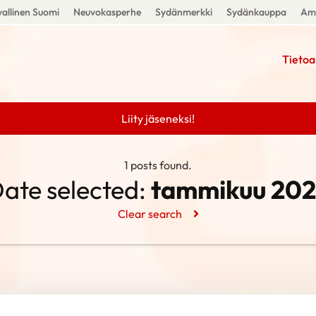
allinen Suomi
Neuvokasperhe
Sydänmerkki
Sydänkauppa
Amm
Tietoa
Liity jäseneksi!
1 posts found.
ate selected:
tammikuu 202
Clear search