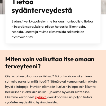
Tietoa
sydänterveydestä
Sydan.fi verkkopalvelumme tarjoaa monipuolista tietoa
niin sydänsairauksista, niiden hoidosta, liikunnasta,
ruoasta, unesta ja muista elintavoista sekä mielen
hyvinvoinnista.
Miten voin vaikuttaa itse omaan
terveyteeni?
Oletko ahkera luonnossa liikkuja? Tai onko kirjan lukeminen
sohvalla parasta, mitä tiedät? Nämä ovat kumpainenkin oikein
hyviä elintapoja. Hyvään elämään kuuluu niin lepo kuin liikunta,
herkullinen ruoka kuin unikin – jokaista hyvässä suhteessa.
Olemme keränneet
sydan.fi
-verkkopalveluun paljon tietoa
sydänterveydestä ja hyvinvoinnista.