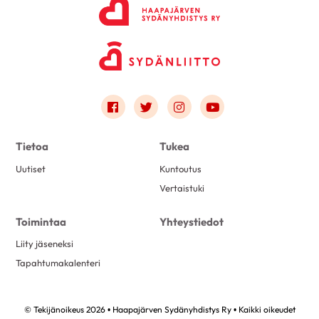
Link to facebook
Link to twitter
Link to instagram
Link to youtube
Tietoa
Tukea
Uutiset
Kuntoutus
Vertaistuki
Toimintaa
Yhteystiedot
Liity jäseneksi
Tapahtumakalenteri
© Tekijänoikeus 2026 • Haapajärven Sydänyhdistys Ry • Kaikki oikeudet