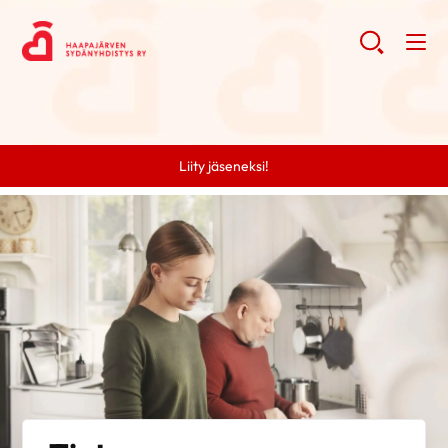
Liity jäseneksi!