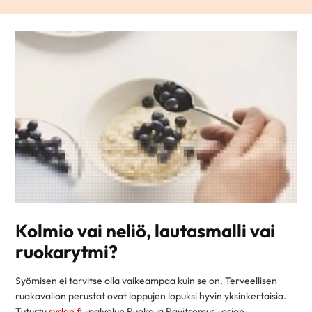
Kolmio vai neliö, lautasmalli vai
ruokarytmi?
Syömisen ei tarvitse olla vaikeampaa kuin se on. Terveellisen
ruokavalion perustat ovat loppujen lopuksi hyvin yksinkertaisia.
Tutustu
sydan.fi
-palvelun Ruoka ja Ravitsemus -osion