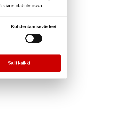
a.
iä sivun alakulmassa.
öytäkirjaan ja
Kohdentamisevästeet
yi ainakin
änyhdistyksen
an, sen verran pitkä
telyäkin kaupan
Salli kaikki