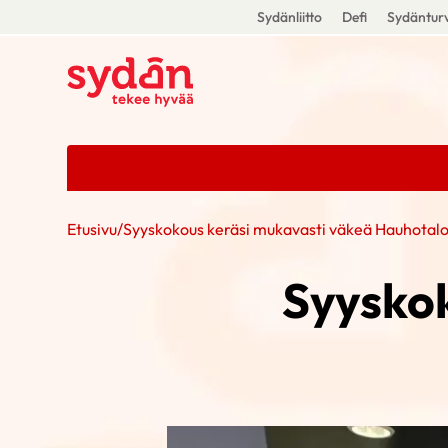
Sydänliitto
Defi
Sydänturv
Etusivu
/
Syyskokous keräsi mukavasti väkeä Hauhotalo
Syyskok