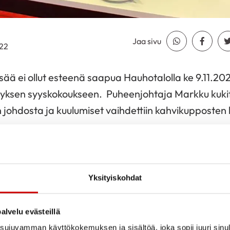
Jaa sivu
Jaa Whatsapp
Jaa Fa
022
ää ei ollut esteenä saapua Hauhotalolla ke 9.11.202
sen syyskokoukseen. Puheenjohtaja Markku kukitett
 johdosta ja kuulumiset vaihdettiin kahvikupposten
la vapaaehtoistoiminnan kehittämisen parissa ty
yskokousväkeä Sydänliiton kotisivuilta
https://sydan.f
tyviin moniin yhdistyksessä toteutettaviin toimintavink
Yksityiskohdat
tiin, liikuntaesimerkkejä löydettiin ja tutustuttiin 
skuriin defi karttapalvelun kautta
https://defi.fi
Hau
alvelu evästeillä
le kotisivuille
https://sydan.fi/hauho
, jonne vähitel
ujuvamman käyttökokemuksen ja sisältöä, joka sopii juuri sinul