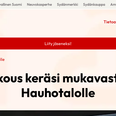
allinen Suomi
Neuvokasperhe
Sydänmerkki
Sydänkauppa
Amm
Tietoa
Liity jäseneksi!
lle
ous keräsi mukavas
Hauhotalolle