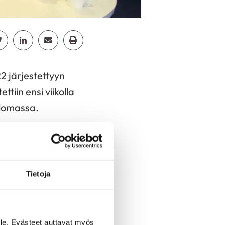
cebook
Jaa Twitter
Jaa Linkedin
Jaa Email
Jaa Print
2 järjestettyyn
iin ensi viikolla
 lomassa.
öskentelevä Anne
i
yhdistyspalvelun
keihin.
Tietoja
Hauhon kolmeen
hon
len julkaistaan
le. Evästeet auttavat myös