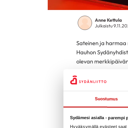
Anne Kettula
Julkaistu 9.11.2
Sateinen ja harmaa s
Hauhon Sydänyhdistyk
olevan merkkipäivän
Sydän-Suomen alueel
Kettula tutustutti sy
sivuille ja sieltä löy
Suostumus
Verkkoluentoja katsot
rekisteröityyn sydäni
Sydämesi asialla - parempi p
sydänyhdistyksen omil
Hyväksymällä evästeet saat s