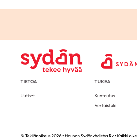
TIETOA
TUKEA
Uutiset
Kuntoutus
Vertaistuki
© Tekijänoikeus 2026 • Hauhon Sydänyhdistys Ry • Kaikki oik