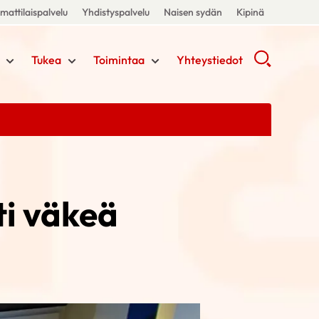
attilaispalvelu
Yhdistyspalvelu
Naisen sydän
Kipinä
Tukea
Toimintaa
Yhteystiedot
ti väkeä