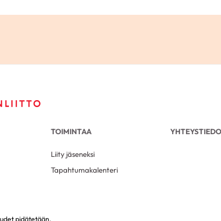
TOIMINTAA
YHTEYSTIED
Liity jäseneksi
Tapahtumakalenteri
eudet pidätetään.