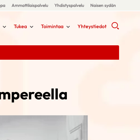
ppa
Ammattilaispalvelu
Yhdistyspalvelu
Naisen sydän
Tukea
Toimintaa
Yhteystiedot
ampereella