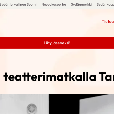
Sydänturvallinen Suomi
Neuvokasperhe
Sydänmerkki
Sydänkau
Tietoa
Liity jäseneksi!
 teatterimatkalla T