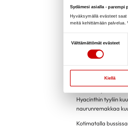
Julkaistu 25.4.2025
Sydämesi asialla - parempi p
Hyväksymällä evästeet saat s
Teimme teatterimat
meitä kehittämään palvelua. V
Suostumuksen valinta
Matka joutui juohea
Välttämättömät evästeet
Dinner -aterian nout
pitää- näytelmää.
Seurasimme Hyacinth
Kiellä
näytelmäkerhon harjo
sekä Daisyn aviomies
Hyacinthin tyyliin k
naurunremakkaa kuulu
Kotimatalla bussissa 