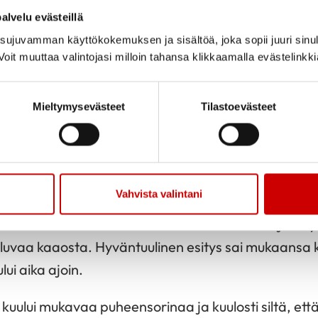
Jaa sivu
Jaa Whatsapp
Jaa Fa
alvelu evästeillä
ujuvamman käyttökokemuksen ja sisältöä, joka sopii juuri sinul
kan Tampereen Komediateatteriin 23.4.2025.
oit muuttaa valintojasi milloin tahansa klikkaamalla evästelinkk
sti bussilla. Saavuttuamme teatterille nautimme m
Mieltymysevästeet
Tilastoevästeet
opöydästä, jonka jälkeen siirryimme teatterisaliin
 Bucketin ja naapuri Emmetin ja hänen sisarensa 
Vahvista valintani
ituksia, mukana olivat tietenkin Hyacinthin sisaruk
 Onslow. Roolisuoritukset olivat erinomaiset ja näy
uuluvaa kaaosta. Hyväntuulinen esitys sai mukaansa k
i aika ajoin.
kuului mukavaa puheensorinaa ja kuulosti siltä, että