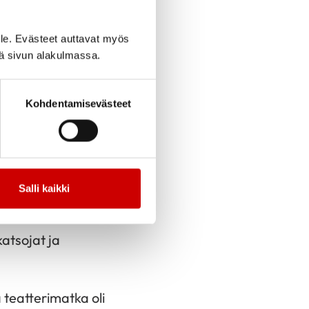
cebook
Jaa Twitter
Jaa Linkedin
Jaa Email
Jaa Print
le. Evästeet auttavat myös
iä sivun alakulmassa.
aukkaan Show &
Kohdentamisevästeet
 seuraaman Pokka
Elizabethin vetämän
Salli kaikki
set Daisy ja Rose,
ttämöllä tietenkin
atsojat ja
 teatterimatka oli