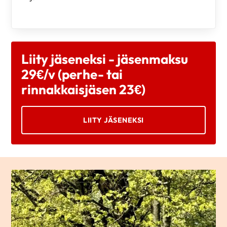
Liity jäseneksi - jäsenmaksu
29€/v (perhe- tai
rinnakkaisjäsen 23€)
LIITY JÄSENEKSI