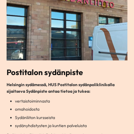
Postitalon sydänpiste
Helsingin sydämessä, HUS Postitalon sydänpoliklinikalla
sijaitseva Sydänpiste antaa tietoa ja tukea:
vertaistoiminnasta
omahoidosta
Sydänliiton kursseista
sydänyhdistysten ja kuntien palveluista