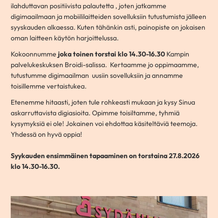
ilahduttavan positiivista palautetta , joten jatkamme
digimaailmaan ja mobiililaitteiden sovelluksiin tutustumista jälleen
syyskauden alkaessa. Kuten tähänkin asti, painopiste on jokaisen
oman laitteen käytön harjoittelussa.
Kokoonnumme
joka
toinen torstai klo 14.30-16.30
Kampin
palvelukeskuksen Broidi-salissa. Kertaamme jo oppimaamme,
tutustumme digimaailman uusiin sovelluksiin ja annamme
toisillemme vertaistukea.
Etenemme hitaasti, joten tule rohkeasti mukaan ja kysy Sinua
askarruttavista digiasioita. Opimme toisiltamme, tyhmiä
kysymyksiä ei ole! Jokainen voi ehdottaa käsiteltäviä teemoja.
Yhdessä on hyvä oppia!
Syykauden ensimmäinen tapaaminen on torstaina 27.8.2026
klo 14.30-16.30.