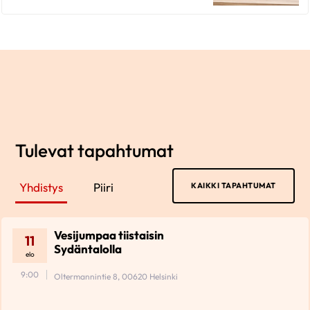
Tulevat tapahtumat
Yhdistys
Piiri
KAIKKI TAPAHTUMAT
Vesijumpaa tiistaisin
11
Sydäntalolla
elo
9:00
Oltermannintie 8, 00620 Helsinki