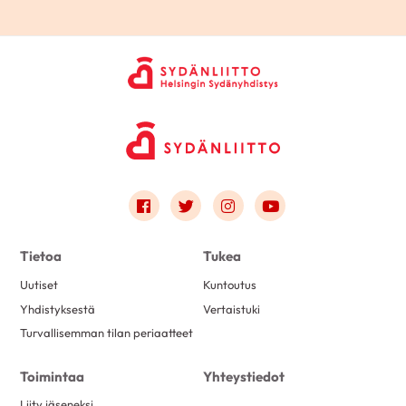
Link to facebook
Link to twitter
Link to instagram
Link to youtube
Tietoa
Tukea
Uutiset
Kuntoutus
Yhdistyksestä
Vertaistuki
Turvallisemman tilan periaatteet
Toimintaa
Yhteystiedot
Liity jäseneksi