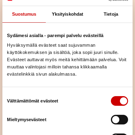
Sydänliiton verkkoluennot
Suostumus
Yksityiskohdat
Tietoja
Asiantuntijoiden pitämiä kaikille avoimia ja maksuttomia luentoja
ajankohtaisista aiheista kätevästi verkossa. Luennoille vaaditaan
Sydämesi asialla - parempi palvelu evästeillä
rekisteröityminen.
LISÄTIEDOT
Hyväksymällä evästeet saat sujuvamman
käyttökokemuksen ja sisältöä, joka sopii juuri sinulle.
Evästeet auttavat myös meitä kehittämään palvelua. Voit
muuttaa valintojasi milloin tahansa klikkaamalla
evästelinkkiä sivun alakulmassa.
Suostumuksen valinta
Välttämättömät evästeet
Mieltymysevästeet