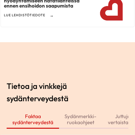
hyödyntämiseen hätätilanteissa
ennen ensihoidon saapumista
LUE LEHDISTÖTIEDOTE
Tietoa ja vinkkejä
sydänterveydestä
Faktaa
Sydänmerkki-
Juttuja j
sydänterveydestä
ruokaohjeet
vertaistarin