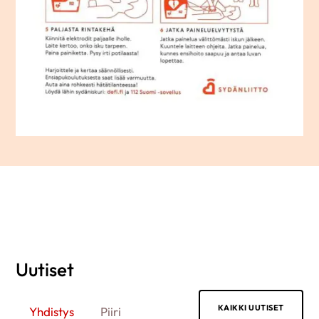
Uutiset
KAIKKI UUTISET
Yhdistys
Piiri